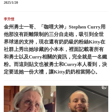
2025/1/20
李升愷
金州勇士一哥、「咖哩大神」Stephen Curry用
他那沒有距離限制的三分自走砲，吸引到全世
界球迷的支持，現在還有奶奶級的粉絲Kitty在
社群上秀出她珍藏的小本本，裡面記載著所有
和勇士以及Curry相關的資訊，完全就是一名鐵
粉。而這則貼文也被勇士和Curry本人看到，決
定要送她一份大禮，讓Kitty奶奶相當開心。