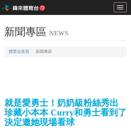
Toggl
naviga
新聞專區
NEWS
體育台首頁
新聞專區
就是愛勇士！奶奶級粉絲秀出
珍藏小本本 Curry和勇士看到了
決定邀她現場看球