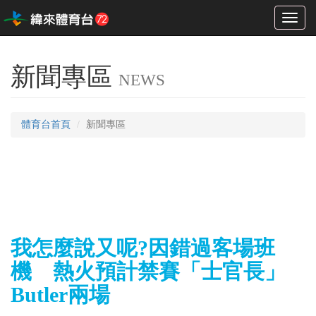
Toggl
naviga
新聞專區
NEWS
體育台首頁
新聞專區
我怎麼說又呢?因錯過客場班
機 熱火預計禁賽「士官長」
Butler兩場