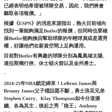
已經表明他希望被球隊交易，因此，我們將會
聽取各項報價。」
根據《ESPN》的消息來源指出，熱火目前傾向
找到一筆能夠滿足Butler的報價，但同時也要確
保Butler能夠換回幫助球隊的年輕球員或是選秀
權，好讓他們在薪資空間上足夠運用。
目前對Butler有興趣的球隊分別為鳳凰城太陽、
達拉斯獨行俠、休士頓火箭以及金州勇士。
-
2024-25年NBA鎖定緯來！LeBron James與
Bronny James父子檔話題不斷，勇士浪花兄弟
Stephen Curry、Klay Thompson如今分道揚
鑣、各為其主，後起之秀「狼王」Anthony