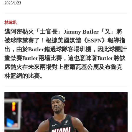
2025/1/23
林暐凱
邁阿密熱火「士官長」Jimmy Butler「又」將
被球隊禁賽了！根據美國媒體《ESPN》報導指
出，由於Butler錯過球隊客場班機，因此球團計
畫禁賽Butler兩場比賽，這也意味著Butler將缺
席熱火在未來兩場對上密爾瓦基公鹿及布魯克
林籃網的比賽。