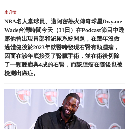
李升愷
NBA名人堂球員、邁阿密熱火傳奇球星Dwyane
Wade台灣時間今天（31日）在Podcast節目中透
露他曾出現胃部和泌尿系統問題，在幾年沒做
過體健後於2023年就醫時發現右腎有顆腫瘤，
因而在該年底接受了腎臟手術，並在術後切除
了一顆腫瘤與4成的右腎，而該腫瘤在隨後也被
檢測出癌症。