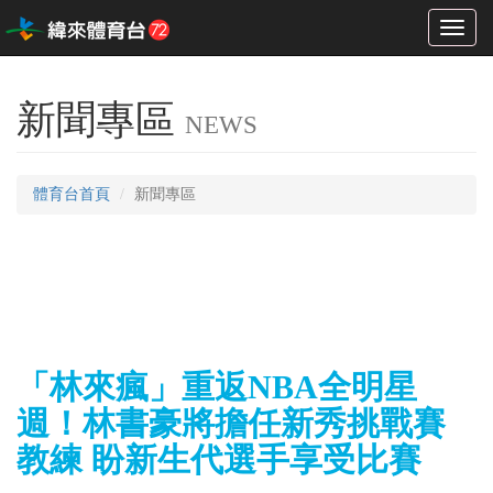
Toggl
naviga
新聞專區
NEWS
體育台首頁
新聞專區
「林來瘋」重返NBA全明星
週！林書豪將擔任新秀挑戰賽
教練 盼新生代選手享受比賽