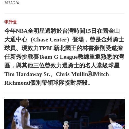
2025/2/4
李升愷
今年NBA全明星週將於台灣時間15日在舊金山
大通中心（Chase Center）登場，曾是金州勇士
球員、現效力TPBL新北國王的林書豪則受邀擔
任新秀挑戰賽Team G League教練重返熟悉的灣
區，與其他三位曾效力過勇士的名人堂級球星
Tim Hardaway Sr.、Chris Mullin和Mitch
Richmond個別帶領球隊捉對廝殺。