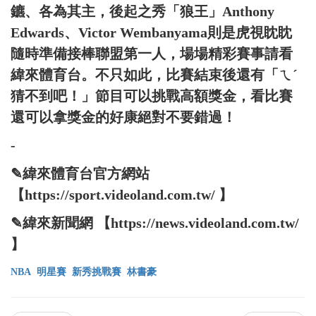
鑣、各為其主，後起之秀「狼王」Anthony
Edwards、Victor Wembanyama則是虎視眈眈
隨時準備接棒聯盟第一人，場場精彩賽事請看
緯來體育台。不只如此，比賽結束後還有「ㄟˊ
猜不到吧！」節目可以挑戰高額獎金，看比賽
還可以拿獎金的好康絕對不要錯過！
-
✎緯來體育台官方網站
【https://sport.videoland.com.tw/ 】
✎緯來新聞網 【https://news.videoland.com.tw/
】
NBA
明星賽
新秀挑戰賽
林書豪