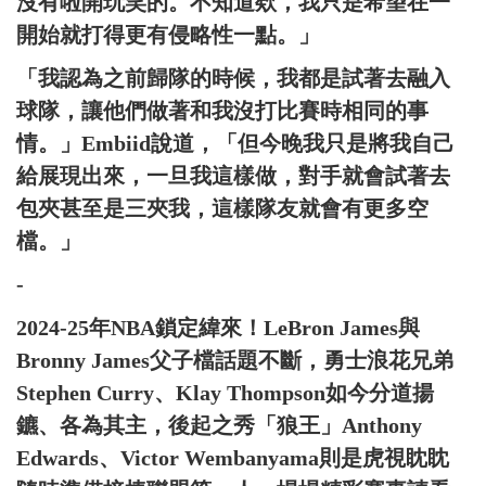
沒有啦開玩笑的。不知道欸，我只是希望在一
開始就打得更有侵略性一點。」
「我認為之前歸隊的時候，我都是試著去融入
球隊，讓他們做著和我沒打比賽時相同的事
情。」Embiid說道，「但今晚我只是將我自己
給展現出來，一旦我這樣做，對手就會試著去
包夾甚至是三夾我，這樣隊友就會有更多空
檔。」
-
2024-25年NBA鎖定緯來！LeBron James與
Bronny James父子檔話題不斷，勇士浪花兄弟
Stephen Curry、Klay Thompson如今分道揚
鑣、各為其主，後起之秀「狼王」Anthony
Edwards、Victor Wembanyama則是虎視眈眈