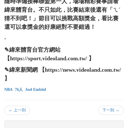
隨時準備接棒聯盟第一人，場場精彩賽事請看
緯來體育台。不只如此，比賽結束後還有「ㄟˊ
猜不到吧！」節目可以挑戰高額獎金，看比賽
還可以拿獎金的好康絕對不要錯過！
-
✎緯來體育台官方網站
【https://sport.videoland.com.tw/ 】
✎緯來新聞網 【https://news.videoland.com.tw/
】
NBA
76人
Joel Embiid
← 上一則
下一則 →