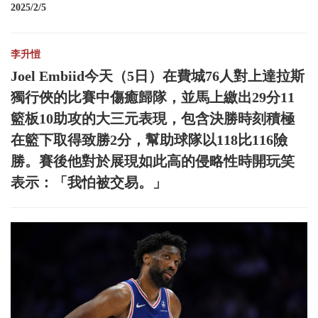
2025/2/5
李升愷
Joel Embiid今天（5日）在費城76人對上達拉斯
獨行俠的比賽中傷癒歸隊，並馬上繳出29分11
籃板10助攻的大三元表現，包含決勝時刻積極
在籃下取得致勝2分，幫助球隊以118比116險
勝。賽後他對於展現如此高的侵略性時開玩笑
表示：「我怕被交易。」