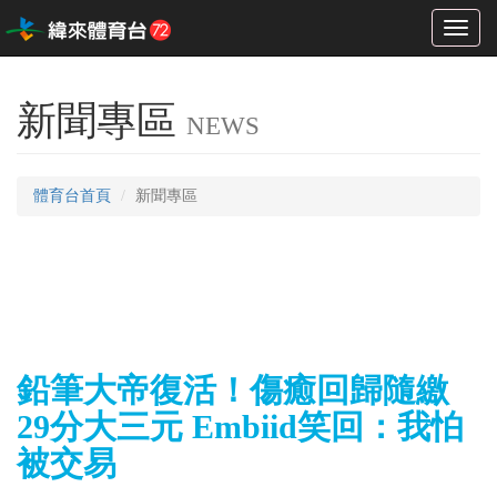
Toggl
naviga
新聞專區
NEWS
體育台首頁
新聞專區
鉛筆大帝復活！傷癒回歸隨繳
29分大三元 Embiid笑回：我怕
被交易