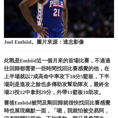
Joel Embiid。圖片來源：達志影像
此戰是Embiid近一個月來的首場比賽，不過過
往回歸都需要一些時間找回比賽感覺的他，在
上半場就以7成高命中率攻下18分5籃板，下半
場則是進攻之餘也多傳助攻幫助隊友，最終全
場23投12中拿到29分，外帶11籃板10助攻。
賽後Embiid被問及剛回歸就很快找回比賽感覺
時也展現幽默一面，「嗯，我就怕被交易阿，