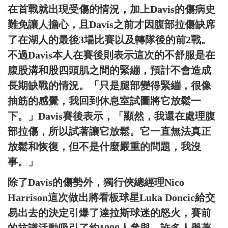
在首戰就出現受傷的情況，加上Davis的傷病史
難免讓人擔心，且Davis之前才因腹部拉傷缺席
了在湖人的最後3場比賽以及轉隊後的前2戰。
不過Davis本人在賽後則表示這次的不舒服是在
腹股溝和股四頭肌之間的緊繃，預計不會造成
長期缺戰的情況。「只是腿部變得緊繃，很像
抽筋的感覺，我回到休息室試圖將它放鬆一
下。」Davis賽後表示，「顯然，我還在處理腹
部拉傷，所以試著讓它放鬆。它一直無法真正
放鬆和恢復，但不是什麼嚴重的問題，我沒
事。」
除了Davis的傷勢外，獨行俠總經理Nico
Harrison這次做出將看板球星Luka Doncic給交
易出去的決定引爆了達拉斯球迷的怒火，賽前