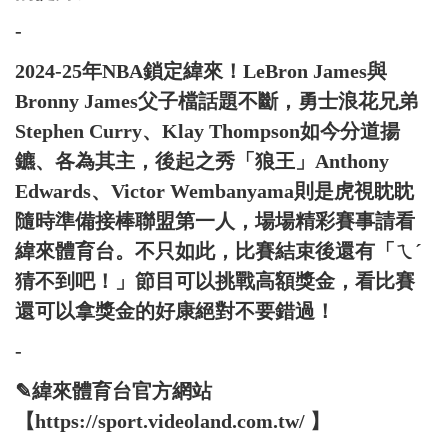
-
2024-25年NBA鎖定緯來！LeBron James與
Bronny James父子檔話題不斷，勇士浪花兄弟
Stephen Curry、Klay Thompson如今分道揚
鑣、各為其主，後起之秀「狼王」Anthony
Edwards、Victor Wembanyama則是虎視眈眈
隨時準備接棒聯盟第一人，場場精彩賽事請看
緯來體育台。不只如此，比賽結束後還有「ㄟˊ
猜不到吧！」節目可以挑戰高額獎金，看比賽
還可以拿獎金的好康絕對不要錯過！
-
✎緯來體育台官方網站
【https://sport.videoland.com.tw/ 】