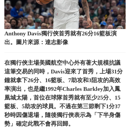
Anthony Davis獨行俠首秀就有26分16籃板演
出。圖片來源：達志影像
在獨行俠主場美國航空中心外有著大規模抗議
這筆交易的同時，Davis迎來了首秀，上場31分
鐘就拿下26分、16籃板、7助攻和3阻攻的高效
率演出，也是繼1992年Charles Barkley加入鳳
凰城太陽，首位在球隊首秀就有至少25分、15
籃板、5助攻的球員。不過在第三節剩下1分37
秒時因傷退場，隨後獨行俠表示為「下半身傷
勢」確定此戰不會再回歸。