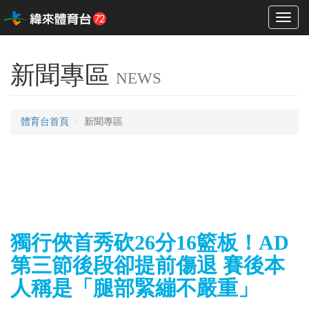
Toggl
naviga
新聞專區
NEWS
體育台首頁
新聞專區
獨行俠首秀砍26分16籃板！AD
第三節後段卻提前傷退 賽後本
人稱是「腿部緊繃不嚴重」