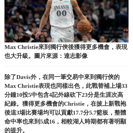
Max Christie來到獨行俠後獲得更多機會，表現
也大升級。圖片來源：達志影像
除了Davis外，在同一筆交易中來到獨行俠的
Max Christie表現也同樣出色，此戰替補上場33
分鐘10投5中包含4記外線砍下23分是生涯次高
紀錄。獲得更多機會的Christie，在披上新戰袍
後這3場比賽場均可以貢獻17.7分5.7籃板，整體
命中率也來到5成16，相較湖人時期都有著明顯
的提升。