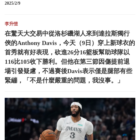
2025/2/9
李升愷
在驚天大交易中從洛杉磯湖人來到達拉斯獨行
俠的Anthony Davis，今天（9日）穿上新球衣的
首秀就有好表現，砍進26分16籃板幫助球隊以
116比105收下勝利。但他在第三節因傷提前退
場引發疑慮，不過賽後Davis表示僅是腿部有些
緊繃，「不是什麼嚴重的問題，我沒事。」