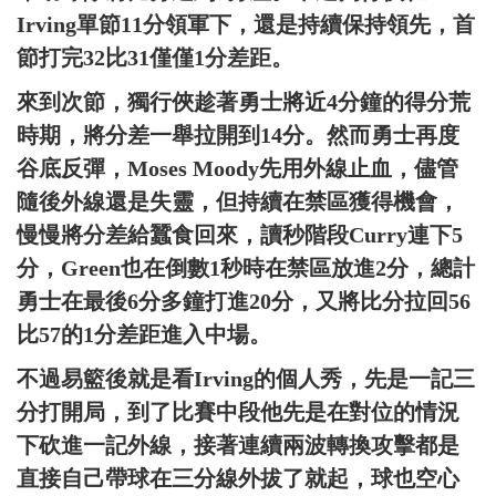
Irving單節11分領軍下，還是持續保持領先，首
節打完32比31僅僅1分差距。
來到次節，獨行俠趁著勇士將近4分鐘的得分荒
時期，將分差一舉拉開到14分。然而勇士再度
谷底反彈，Moses Moody先用外線止血，儘管
隨後外線還是失靈，但持續在禁區獲得機會，
慢慢將分差給蠶食回來，讀秒階段Curry連下5
分，Green也在倒數1秒時在禁區放進2分，總計
勇士在最後6分多鐘打進20分，又將比分拉回56
比57的1分差距進入中場。
不過易籃後就是看Irving的個人秀，先是一記三
分打開局，到了比賽中段他先是在對位的情況
下砍進一記外線，接著連續兩波轉換攻擊都是
直接自己帶球在三分線外拔了就起，球也空心