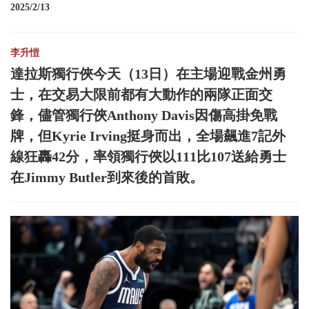
2025/2/13
李升愷
達拉斯獨行俠今天（13日）在主場迎戰金州勇
士，在交易大限前都有大動作的兩隊正面交
鋒，儘管獨行俠Anthony Davis因傷高掛免戰
牌，但Kyrie Irving挺身而出，全場飆進7記外
線狂轟42分，率領獨行俠以111比107送給勇士
在Jimmy Butler到來後的首敗。