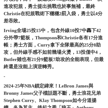
進攻犯規，勇士提出挑戰也於事無補，最終
Christie在犯規戰術下穩穩2罰入袋，勇士以4分
差吞敗。
Irving全場25投15中，包含外線10投7中轟下42
分外帶7籃板，Thompson和Christie各有17分進
帳；勇士方面，Curry拿下全隊最高的25分8助
攻，但外線手感不如前幾場火燙，13投僅中4，
Butler雖也有21分9籃板7助攻的全能表現，但最
終還是沒能上演逆轉秀。
-
2024-25年NBA鎖定緯來！LeBron James與
Bronny James父子檔話題不斷，勇士浪花兄弟
Stephen Curry、Klay Thompson如今分道揚
鑣、各為其主，後起之秀「狼王」Anthony