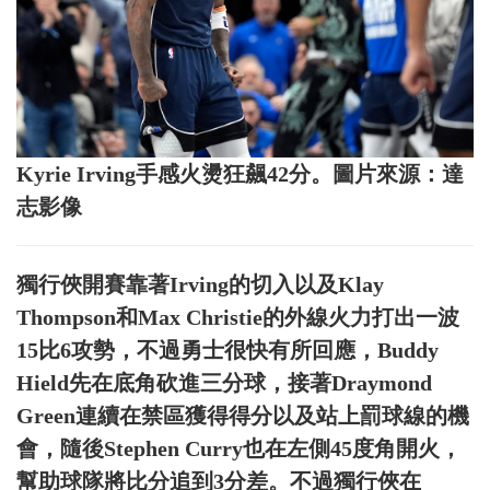
Kyrie Irving手感火燙狂飆42分。圖片來源：達
志影像
獨行俠開賽靠著Irving的切入以及Klay
Thompson和Max Christie的外線火力打出一波
15比6攻勢，不過勇士很快有所回應，Buddy
Hield先在底角砍進三分球，接著Draymond
Green連續在禁區獲得得分以及站上罰球線的機
會，隨後Stephen Curry也在左側45度角開火，
幫助球隊將比分追到3分差。不過獨行俠在