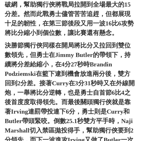
破網，幫助獨行俠將戰局拉開到全場最大的15
分差。然而此戰勇士儘管苦苦追趕，但都展現
十足的韌性，在第三節後段又用一波16比6攻勢
將比分縮小到個位數，讓比賽還有懸念。
決勝節獨行俠同樣在開局將比分又拉回到雙位
數領先，但勇士在Jimmy Butler的帶領下，持
續將分差給縮小，在4分27秒時Brandin
Podziemski在籃下逮到機會放進兩分後，雙方
回到2分差。接著Curry在3分31秒時又在外線開
炮，一舉將比分逆轉，也是勇士自首節6比4之
後首度度取得領先。而最後關頭獨行俠就是靠
著Irving連罰帶投連下6分，勇士則是Curry和
Butler帶頭緊咬。倒數25.1秒雙方平手時，Naji
Marshall切入禁區拋投得手，幫助獨行俠要到2
分領先，而下一波進攻Irving又做了Butler一次