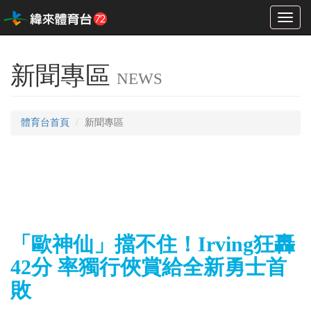
Toggl
naviga
新聞專區
NEWS
體育台首頁
新聞專區
「歐神仙」擋不住！Irving狂轟
42分 率獨行俠賞給全新勇士首
敗