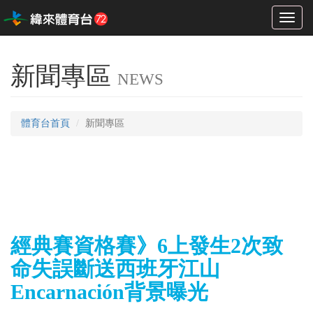
Toggl
naviga
新聞專區
NEWS
體育台首頁
新聞專區
經典賽資格賽》6上發生2次致
命失誤斷送西班牙江山
Encarnación背景曝光