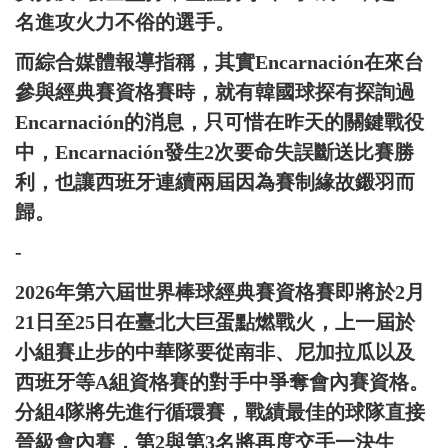
名進攻火力不俗的選手。
而綜合媒體報導指稱，其實Encarnación在來台
參與經典賽資格賽時，就有韓國球探有探詢過
Encarnación的消息，只可惜在昨天的關鍵戰役
中，Encarnación發生2次要命失誤斷送比賽勝
利，也讓西班牙連續兩屆因為賽制緣故鎩羽而
歸。
-
2026年第六屆世界棒球經典賽資格賽即將於2月
21日至25日在臺北大巨蛋點燃戰火，上一屆於
小組賽止步的中華隊要從南非、尼加拉瓜以及
西班牙等A組資格賽的對手中爭奪會內賽資格。
分組4隊將先進行循環賽，戰績最佳的球隊直接
晉級會內賽，第2與第3名將再度交手一決生