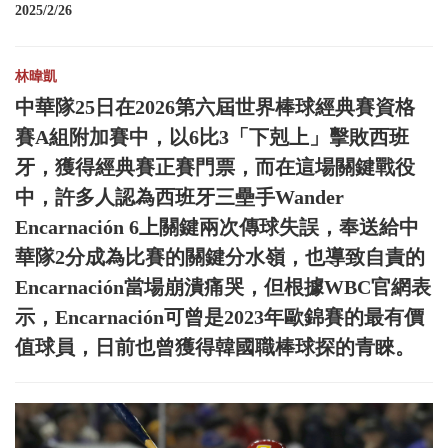
2025/2/26
林暐凱
中華隊25日在2026第六屆世界棒球經典賽資格
賽A組附加賽中，以6比3「下剋上」擊敗西班
牙，獲得經典賽正賽門票，而在這場關鍵戰役
中，許多人認為西班牙三壘手Wander
Encarnación 6上關鍵兩次傳球失誤，奉送給中
華隊2分成為比賽的關鍵分水嶺，也導致自責的
Encarnación當場崩潰痛哭，但根據WBC官網表
示，Encarnación可曾是2023年歐錦賽的最有價
值球員，日前也曾獲得韓國職棒球探的青睞。