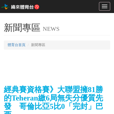
Toggl
naviga
新聞專區
NEWS
體育台首頁
新聞專區
經典賽資格賽》大聯盟擁81勝
的Teheran繳6局無失分優質先
發 哥倫比亞5比0「完封」巴