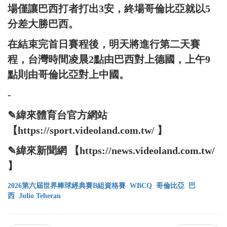
場僅讓巴西打者打出3安，終場哥倫比亞就以5
分差大勝巴西。
在結束完首日賽程後，明天將進行第二天賽
程，台灣時間凌晨2點由巴西對上德國，上午9
點則由哥倫比亞對上中國。
-
✎緯來體育台官方網站
【https://sport.videoland.com.tw/ 】
✎緯來新聞網 【https://news.videoland.com.tw/
】
2026第六屆世界棒球經典賽B組資格賽
WBCQ
哥倫比亞
巴
西
Julio Teheran