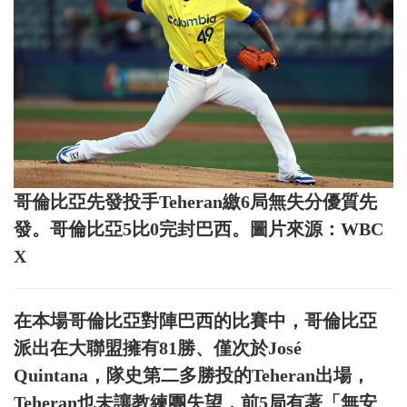
哥倫比亞先發投手Teheran繳6局無失分優質先
發。哥倫比亞5比0完封巴西。圖片來源：WBC
X
在本場哥倫比亞對陣巴西的比賽中，哥倫比亞
派出在大聯盟擁有81勝、僅次於José
Quintana，隊史第二多勝投的Teheran出場，
Teheran也未讓教練團失望，前5局有著「無安