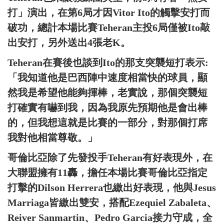
打」演出，在第6局才因Vitor Ito的觸擊安打而
破功，總計本場比賽Teheran主投6局僅被Ito敲
出安打，另外送出4張老K。
Teheran在賽後也談到Ito的那支突襲短打表示:
「我知道他是巴西陣中速度相當快的球員，顯
然我是希望他能夠揮棒，老實說，那個突襲短
打確實有嚇到我，因為我原先預期他是會出棒
的，但我想這就是比賽的一部分，對那個打席
我對他相當尊敬。」
哥倫比亞除了先發投手Teheran有好表現外，在
大聯盟擁有11轟，擔任本場比賽哥倫比亞指定
打擊的Dilson Herrera也繳出好表現，他與Jesus
Marriaga皆繳出雙安，搭配Ezequiel Zabaleta、
Reiver Sanmartin、Pedro Garcia接力守成，全