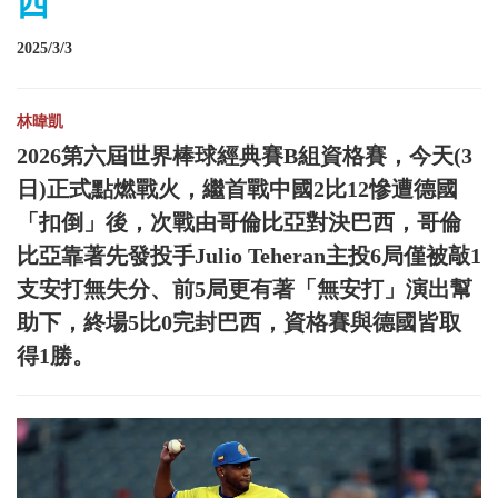
西
2025/3/3
林暐凱
2026第六屆世界棒球經典賽B組資格賽，今天(3
日)正式點燃戰火，繼首戰中國2比12慘遭德國
「扣倒」後，次戰由哥倫比亞對決巴西，哥倫
比亞靠著先發投手Julio Teheran主投6局僅被敲1
支安打無失分、前5局更有著「無安打」演出幫
助下，終場5比0完封巴西，資格賽與德國皆取
得1勝。