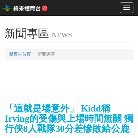
Toggl
naviga
新聞專區
NEWS
體育台首頁
新聞專區
「這就是場意外」 Kidd稱
Irving的受傷與上場時間無關 獨
行俠8人戰隊30分差慘敗給公鹿