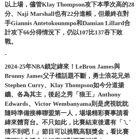
以上場，儘管Klay Thompson攻下本季次高的28
分、Naji Marshall也有22分進帳，但最終在對
手Giannis Antetokounmpo和Damian Lillard合
計攻下66分得情況下，仍以107比137吞下敗
戰。
-
2024-25年NBA鎖定緯來！LeBron James與
Bronny James父子檔話題不斷，勇士浪花兄弟
Stephen Curry、Klay Thompson如今分道揚
鑣、各為其主，後起之秀「狼王」Anthony
Edwards、Victor Wembanyama則是虎視眈眈
隨時準備接棒聯盟第一人，場場精彩賽事請看
緯來體育台。不只如此，比賽結束後還有「ㄟˊ
猜不到吧！」節目可以挑戰高額獎金，看比賽