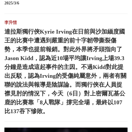
2025/3/6
李升愷
達拉斯獨行俠Kyrie Irving在日前與沙加緬度國
王的比賽中遭遇到嚴重的前十字韌帶撕裂傷
勢，本季也提前報銷。對此外界將矛頭指向了
Jason Kidd，認為近10場平均讓Irving上場39.3
分鐘是造成這起事件的主因。不過Kidd對此提
出反駁，認為Irving的受傷純屬意外，兩者有關
聯的說法與報導是陰謀論。而獨行俠在人員捉
襟見肘的情況下，今天（6日）對上密爾瓦基公
鹿的比賽靠「8人戰隊」撐完全場，最終以107
比137吞下慘敗。