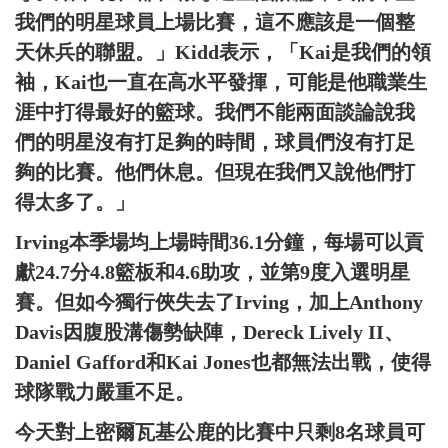
我們的明星球員上場比賽，這不應該是一個整
天休兵的聯盟。」Kidd表示，「Kai是我們的領
袖，Kai也一直在高水平發揮，可能是他職業生
涯中打得最好的籃球。我們不能兩面談論說我
們的明星沒有打足夠的時間，球員們沒有打足
夠的比賽。他們休息。但現在我們又說他們打
得太多了。」
Irving本季場均上場時間36.1分鐘，每場可以貢
獻24.7分4.8籃板和4.6助攻，並第9度入選明星
賽。但如今獨行俠失去了Irving，加上Anthony
Davis因腹股溝傷勢缺陣，Dereck Lively II、
Daniel Gafford和Kai Jones也都無法出戰，使得
球隊戰力嚴重不足。
今天對上密爾瓦基公鹿的比賽中只剩8名球員可