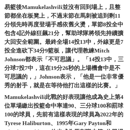
易籃後Mamukelashvili並沒有回到場上，且整
節都坐在板凳上，不過末節在馬刺被追到剩11
分領先時再度登場手感依舊火燙，單節8投全中
包含4記外線狂飆21分，幫助球隊將領先持續擴
大回安全範圍。最終全場14投13中，外線更是7
投全進砍下34分9籃板，讓代理教練Mitch
Johnson都表示「不可思議」。「14投13中，三
分球7投7中，這在19分26秒的上場機會中是不
可思議的，」Johnson表示，「他是一位非常優
秀的射手，就是在等待他打出這樣的比賽。」
Mamukelashvili此戰的好表現讓他成為史上第4
位單場繳出投籃命中率達90、三分球100和罰球
100的球員，先前有這樣表現的球員為2022年的
Tyrese Haliburton、1995年Gary Payton和