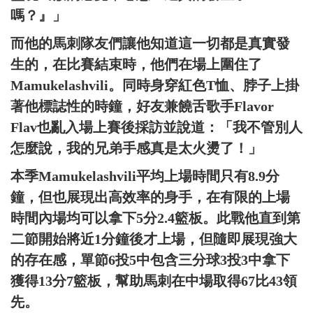
嗎？』」
而他的馬刺隊友們讓他知道這一切都是真實發
生的，在比賽結束時，他們在場上圍住了
Mamukelashvili。同時身穿紅色T恤、脖子上掛
著他標誌性的時鐘，好友兼饒舌歌手Flavor
Flav也亂入場上賽後採訪並說道：「我不管別人
怎麼說，我的兄弟手感真是太火燙了！」
本季Mamukelashvili平均上場時間只有8.9分
鐘，但也展現出高效率的身手，在有限的上場
時間內場均可以拿下5分2.4籃板。此戰他直到第
二節開始將近1分鐘後才上場，但隨即展現強大
的存在感，單節6投5中包含三分球3投3中拿下
獲得13分7籃板，幫助馬刺在中場取得67比43領
先。