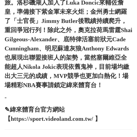
旅。洛杉磯湖人加入了Luka Doncic來輔佐詹
皇，準備接下紫金軍未來火炬；金州勇士網羅
了「士官長」Jimmy Butler後戰績持續爬升，
重回爭冠行列！除此之外，奧克拉荷馬雷霆Shai
Gilgeous-Alexander、底特律活塞前狀元Cade
Cunningham、明尼蘇達灰狼Anthony Edwards
也展現出聯盟接班人的架勢，當然塞爾維亞全
能超人Nikola Jokic表現依舊鬼神，目前場均繳
出大三元的成績，MVP競爭也更加白熱化！場
場精彩NBA賽事請鎖定緯來體育台！
-
✎緯來體育台官方網站
【https://sport.videoland.com.tw/ 】