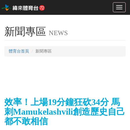
Toggl
naviga
新聞專區
NEWS
體育台首頁
新聞專區
效率！上場19分鐘狂砍34分 馬
刺Mamukelashvili創造歷史自己
都不敢相信