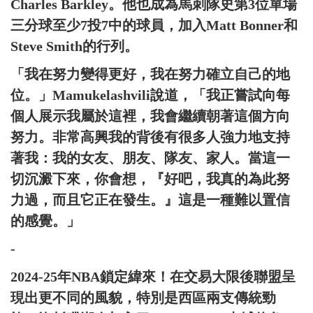
Charles Barkley。他也成為馬刺隊史第3位單場
三分球至少7投7中的球員，加入Matt Bonner和
Steve Smith的行列。
「我在努力變得更好，我在努力確立自己的地
位。」Mamukelashvili說道，「我正嘗試向每
個人展示我屬於這裡，我會繼續朝著這個方向
努力。非常高興我的背後有很多人強力地支持
著我：我的女友、朋友、隊友、家人。當這一
切沉澱下來，你會想，『好吧，我真的為此努
力過，而且它正在發生。』這是一種難以置信
的感覺。」
-
2024-25年NBA鎖定緯來！在交易大限後聯盟呈
現出更不同的風貌，特別是西區兩支傳統勁