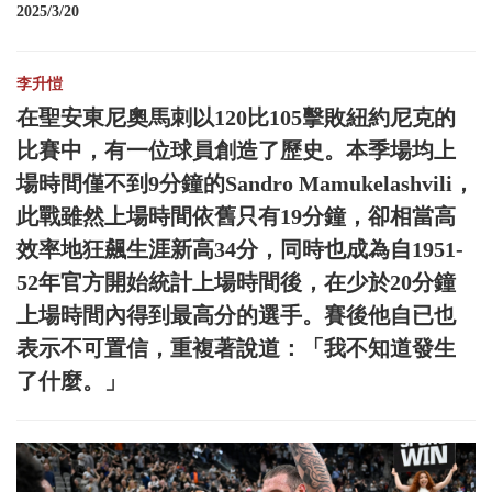
2025/3/20
李升愷
在聖安東尼奧馬刺以120比105擊敗紐約尼克的
比賽中，有一位球員創造了歷史。本季場均上
場時間僅不到9分鐘的Sandro Mamukelashvili，
此戰雖然上場時間依舊只有19分鐘，卻相當高
效率地狂飆生涯新高34分，同時也成為自1951-
52年官方開始統計上場時間後，在少於20分鐘
上場時間內得到最高分的選手。賽後他自已也
表示不可置信，重複著說道：「我不知道發生
了什麼。」