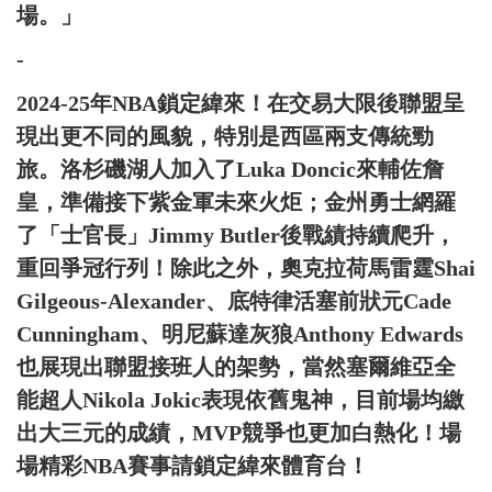
場。」
-
2024-25年NBA鎖定緯來！在交易大限後聯盟呈
現出更不同的風貌，特別是西區兩支傳統勁
旅。洛杉磯湖人加入了Luka Doncic來輔佐詹
皇，準備接下紫金軍未來火炬；金州勇士網羅
了「士官長」Jimmy Butler後戰績持續爬升，
重回爭冠行列！除此之外，奧克拉荷馬雷霆Shai
Gilgeous-Alexander、底特律活塞前狀元Cade
Cunningham、明尼蘇達灰狼Anthony Edwards
也展現出聯盟接班人的架勢，當然塞爾維亞全
能超人Nikola Jokic表現依舊鬼神，目前場均繳
出大三元的成績，MVP競爭也更加白熱化！場
場精彩NBA賽事請鎖定緯來體育台！