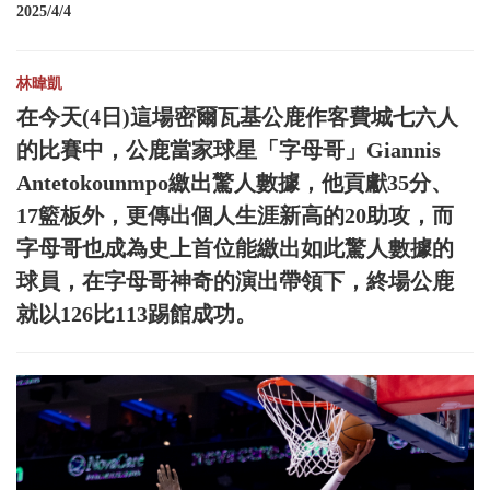
2025/4/4
林暐凱
在今天(4日)這場密爾瓦基公鹿作客費城七六人
的比賽中，公鹿當家球星「字母哥」Giannis
Antetokounmpo繳出驚人數據，他貢獻35分、
17籃板外，更傳出個人生涯新高的20助攻，而
字母哥也成為史上首位能繳出如此驚人數據的
球員，在字母哥神奇的演出帶領下，終場公鹿
就以126比113踢館成功。