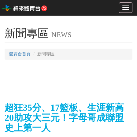
Toggl
naviga
新聞專區
NEWS
體育台首頁
新聞專區
超狂35分、17籃板、生涯新高
20助攻大三元！字母哥成聯盟
史上第一人