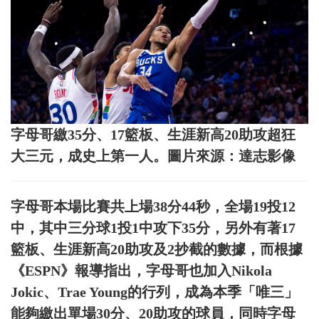
字母哥繳35分、17籃板、生涯新高20助攻超狂
大三元，成史上第一人。圖片來源：達志影像
字母哥本場比賽共上場38分44秒，全場19投12
中，其中三分球1投1中攻下35分，另外有著17
籃板、生涯新高20助攻及2抄截的數據，而根據
《ESPN》報導指出，字母哥也加入Nikola
Jokic、Trae Young的行列，成為本季「唯三」
能夠繳出單場30分、20助攻的球員，同時字母