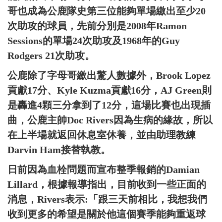
哥也成為公鹿隊史第三位能夠單場繳出至少20
次助攻的球員，先前分別是2008年Ramon
Sessions的單場24次助攻及1968年的Guy
Rodgers 21次助攻。
公鹿除了字母哥繳出驚人數據外，Brook Lopez
貢獻17分、Kyle Kuzma貢獻16分，AJ Green則
是轟進4顆三分拿到了12分，這場比賽也出現插
曲，公鹿主帥Doc Rivers因為生病的緣故，所以
在上半場就返回休息室休養，並由助理教練
Darvin Ham接替執教。
日前因為血栓問題而宣布整季報銷的Damian
Lillard，根據報導指出，目前收到一些正面的
消息，Rivers表示:「跟三天前相比，我想我們
收到更多的希望是關於他這個賽季能夠重返球