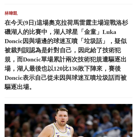
林暐凱
在今天(9日)這場奧克拉荷馬雷霆主場迎戰洛杉
磯湖人的比賽中，湖人球星「金童」Luka
Doncic因與場邊的球迷互噴「垃圾話」，疑似
被裁判誤認為是針對自己，因此給了技術犯
規，而Doncic單場累計兩次技術犯規遭驅逐出
場，湖人最後也以120比136敗下陣來，賽後
Doncic表示自己從未因與球迷互噴垃圾話而被
驅逐出場。