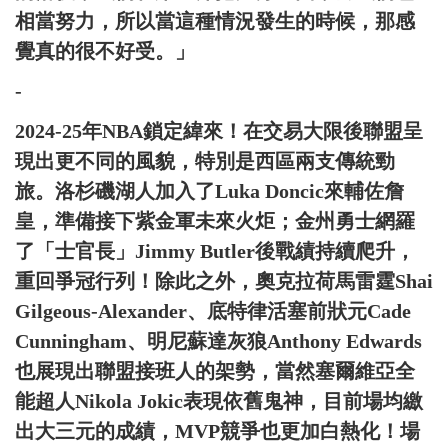
相當努力，所以當這種情況發生的時候，那感
覺真的很不好受。」
-
2024-25年NBA鎖定緯來！在交易大限後聯盟呈
現出更不同的風貌，特別是西區兩支傳統勁
旅。洛杉磯湖人加入了Luka Doncic來輔佐詹
皇，準備接下紫金軍未來火炬；金州勇士網羅
了「士官長」Jimmy Butler後戰績持續爬升，
重回爭冠行列！除此之外，奧克拉荷馬雷霆Shai
Gilgeous-Alexander、底特律活塞前狀元Cade
Cunningham、明尼蘇達灰狼Anthony Edwards
也展現出聯盟接班人的架勢，當然塞爾維亞全
能超人Nikola Jokic表現依舊鬼神，目前場均繳
出大三元的成績，MVP競爭也更加白熱化！場