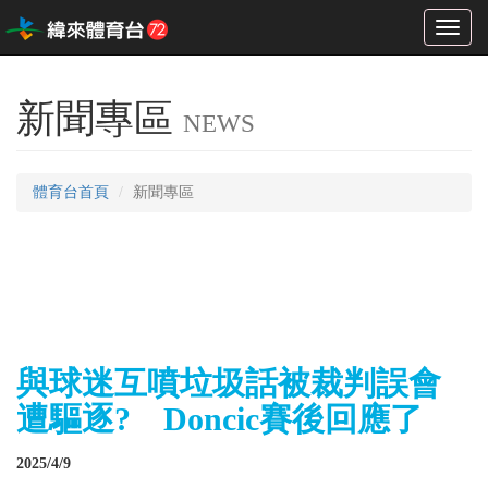
Toggl
naviga
新聞專區
NEWS
體育台首頁
新聞專區
與球迷互噴垃圾話被裁判誤會
遭驅逐? Doncic賽後回應了
2025/4/9