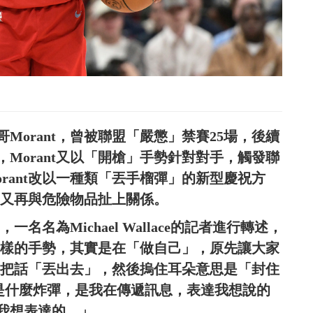
orant，曾被聯盟「嚴懲」禁賽25場，後續
Morant又以「開槍」手勢針對對手，觸發聯
rant改以一種類「丟手榴彈」的新型慶祝方
不是又再與危險物品扯上關係。
目中，一名名為Michael Wallace的記者進行轉述，
做這樣的手勢，其實是在「做自己」，原先讓大家
t想把話「丟出去」，然後摀住耳朵意思是「封住
的不是什麼炸彈，是我在傳遞訊息，表達我想說的
我想表達的。」