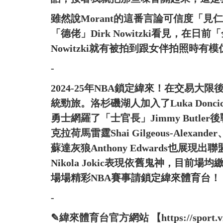
雖然說Morant的這番言論可信度「
「德佬」Dirk Nowitzki看見，在日前
Nowitzki就有被拍到跟女伴拍照時有
-
2024-25年NBA鎖定緯來！在交易
統勁旅。洛杉磯湖人加入了Luka Do
勇士網羅了「士官長」Jimmy Butl
克拉荷馬雷霆Shai Gilgeous-Alexan
蘇達灰狼Anthony Edwards也
Nikola Jokic表現依舊鬼神，目
場場精彩NBA賽事請鎖定緯來體育台！
-
✎緯來體育台官方網站 【https://sport.vide