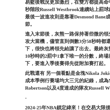
易籃後戰況更加激烈，在雙方都提高命
秒階段Russell Westbrook連
最後一波進攻則是靠著Desmond Ba
節。
進入末節後，灰熊一路保持著些微的領
攻大當機，儘管直到倒數3分58秒時都
下，很快也將領先給讓了出去。最終灰熊在
10秒時的2罰中1拿下唯一的分數，終
下，要進入季後賽得先從附加賽打起。
此戰還有 另一個看點是金塊Nikola Jo
成本季例行賽場均大三元的紀錄，成為NB
Robertson以及4度達成的隊友Russell We
-
2024-25年NBA鎖定緯來！在交易