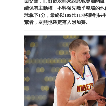
面交鋒，而對於灰熊來說此戰更加關鍵
續保有主動權，不料領先幾乎整場的他
球拿下1分，最終以109比117將勝利拱
荒者，灰熊也確定落入附加賽。