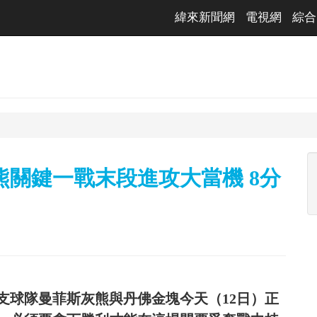
緯來新聞網
電視網
綜合
熊關鍵一戰末段進攻大當機 8分
支球隊曼菲斯灰熊與丹佛金塊今天（12日）正