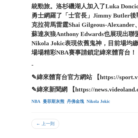
統勁旅。洛杉磯湖人加入了Luka Do
勇士網羅了「士官長」Jimmy Butl
克拉荷馬雷霆Shai Gilgeous-Alexan
蘇達灰狼Anthony Edwards也
Nikola Jokic表現依舊鬼神，目
場場精彩NBA賽事請鎖定緯來體育台！
-
✎緯來體育台官方網站 【https://sport.vide
✎緯來新聞網 【https://news.videoland.
NBA
曼菲斯灰熊
丹佛金塊
Nikola Jokic
← 上一則