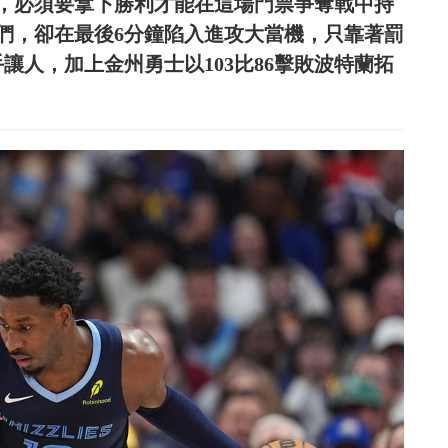
，必須要拿下勝利才能在這場門票爭奪戰中持
們，卻在最後6分鐘陷入進攻大當機，只靠著罰
手讓人，加上金州勇士以103比86擊敗波特蘭拓