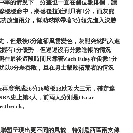
中率的情況下，分差也一直在個位數徘徊，讀
續站上罰球線穩穩命中，將落後拉近到只有1分，而灰熊
ne成功放進兩分，幫助球隊帶著3分領先進入決勝
先，但最後6分鐘卻風雲變色，灰熊突然陷入進
還握有1分優勢，但遲遲沒有分數進帳的情況
最後這段時間只靠著Zach Edey在倒數1分
場就以8分差吞敗，且在勇士擊敗拓荒者的情況
kic再度完成26分16籃板13助攻大三元，確定達
A史上第3人，前兩人分別是Oscar
stbrook。
大限後聯盟呈現出更不同的風貌，特別是西區兩支傳