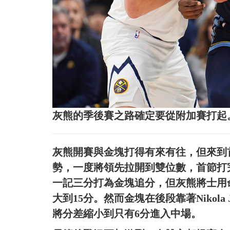
灰熊的季後賽之路確定要從附加賽打起
灰熊開賽與金塊打得有來有往，但來到首節
勢，一度將領先拉開到雙位數，首節打完握有
一記三分打為金塊追分，但灰熊將士用
大到15分。然而金塊在後段靠著Nikola
將分差縮小到只有6分進入中場。