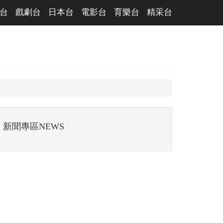
台
戲劇台
日本台
電影台
育樂台
精采台
新聞專區NEWS