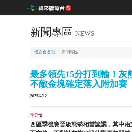
新聞專區
NEWS
體育台首頁
新聞專區
最多領先15分打到輸！灰
不敵金塊確定落入附加賽
2025/4/12
李升愷
西區季後賽晉級態勢相當詭譎，其中兩