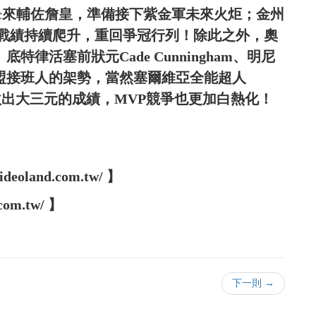
ncic來輔佐詹皇，準備接下紫金軍未來火炬；金州
er後戰績持續爬升，重回爭冠行列！除此之外，奧
der、底特律活塞前狀元Cade Cunningham、明尼
展現出聯盟接班人的架勢，當然塞爾維亞全能超人
前場均繳出大三元的成績，MVP競爭也更加白熱化！
oland.com.tw/ 】
com.tw/ 】
下一則 →