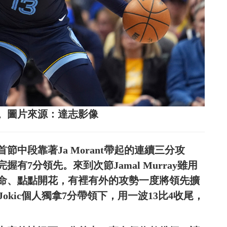
。圖片來源：達志影像
中段靠著Ja Morant帶起的連續三分攻
7分領先。來到次節Jamal Murray雖用
命、點點開花，有裡有外的攻勢一度將領先擴
 Jokic個人獨拿7分帶領下，用一波13比4收尾，