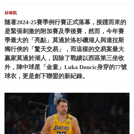
林暐凱
隨著2024-25賽季例行賽正式落幕，接踵而來的
是緊張刺激的附加賽及季後賽，然而，今年賽
季最大的「亮點」莫過於洛杉磯湖人與達拉斯
獨行俠的「驚天交易」，而這樣的交易案最大
贏家莫過於湖人，因除了戰績以西區第三坐收
外，陣中球星「金童」Luka Doncic身穿的77號
球衣，更是創下聯盟的新紀錄。