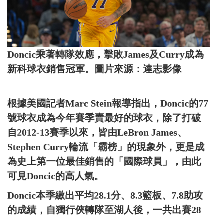
Doncic乘著轉隊效應，擊敗James及Curry成為
新科球衣銷售冠軍。圖片來源：達志影像
根據美國記者Marc Stein報導指出，Doncic的77
號球衣成為今年賽季賣最好的球衣，除了打破
自2012-13賽季以來，皆由LeBron James、
Stephen Curry輪流「霸榜」的現象外，更是成
為史上第一位最佳銷售的「國際球員」，由此
可見Doncic的高人氣。
Doncic本季繳出平均28.1分、8.3籃板、7.8助攻
的成績，自獨行俠轉隊至湖人後，一共出賽28