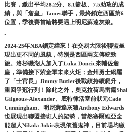
比賽，繳出平均28.2分、8.1籃板、7.5助攻的成
績，與「詹皇」James聯手，最終鎖定西區第6
位置，季後賽首輪將要遇上明尼蘇達灰狼。
-
2024-25年NBA鎖定緯來！在交易大限後聯盟呈
現出更不同的風貌，特別是西區兩支傳統勁
旅。洛杉磯湖人加入了Luka Doncic來輔佐詹
皇，準備接下紫金軍未來火炬；金州勇士網羅
了「士官長」Jimmy Butler後戰績持續爬升，
重回爭冠行列！除此之外，奧克拉荷馬雷霆Shai
Gilgeous-Alexander、底特律活塞前狀元Cade
Cunningham、明尼蘇達灰狼Anthony Edwards
也展現出聯盟接班人的架勢，當然塞爾維亞全
能超人Nikola Jokic表現依舊鬼神，目前場均繳