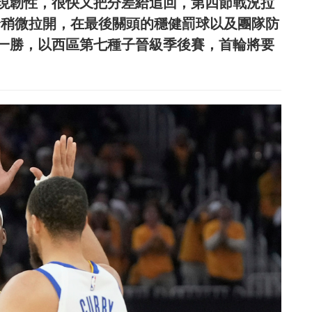
展現韌性，很快又把分差給追回，第四節戰況拉
將領先給稍微拉開，在最後關頭的穩健罰球以及團隊防
鍵的一勝，以西區第七種子晉級季後賽，首輪將要