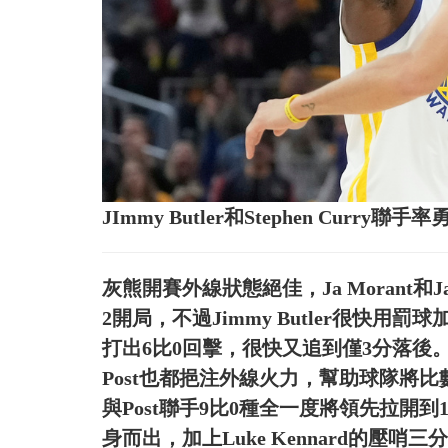
JImmy Butler和Stephen Cu
灰熊開賽外線狀態絕佳，Ja Morant和Jar
2開局，不過Jimmy Butler很快用罰球
打出6比0回擊，很快又追到僅3分落後。後續勇士
Post也都挹注外線火力，幫助球隊將比
與Post聯手9比0種全一度將領先拉開到13
身而出，加上Luke Kennard的壓