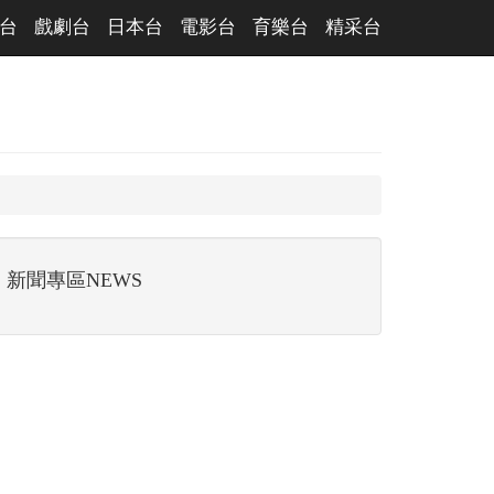
台
戲劇台
日本台
電影台
育樂台
精采台
新聞專區NEWS