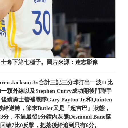
rry聯手率勇士奪下第七種子。圖片來源：達志影像
en Jackson Jr.合計三記三分球打出一波11比
加一顆外線以及Stephen Curry成功開後門聯手
替補戰隊Gary Payton Jr.和Quinten
數給逆轉，節末Butler又是「超吉巴」狀態，
分，不過最後1分鐘內灰熊Desmond Bane挺
哨三分回敬7比0反擊，把落後給追到只有6分。