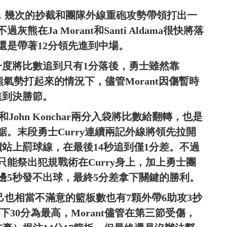
防守，幾次的抄截和團隊外線重砲攻勢帶領打出一
熊在Ja Morant和Santi Aldama很快將落
還是帶著12分領先進到中場。
一度將比數追到只有1分落後，勇士雖然靠
熊氣勢打起來的情況下，儘管Morant因傷暫時
進到決勝節。
John Konchar兩分入袋將比數給翻轉，也是
。末段勇士Curry連續兩記外線將領先拉開
站上罰球線，在最後14秒追到僅1分差。不過
能祭出犯規戰術在Curry身上，加上勇士團
邊5秒發不出球，最終5分差拿下關鍵的勝利。
場自己也相當不滿意的籃板數也有7顆外帶6助攻3抄
e拿下30分為最高，Morant儘管在第三節受傷，