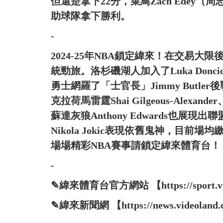
但還是拿下22分，菜鳥Zach Edey
助球隊拿下勝利。
-
2024-25年NBA鎖定緯來！在交易
統勁旅。洛杉磯湖人加入了Luka Do
勇士網羅了「士官長」Jimmy Butl
克拉荷馬雷霆Shai Gilgeous-Alexan
蘇達灰狼Anthony Edwards也
Nikola Jokic表現依舊鬼神，目
場場精彩NBA賽事請鎖定緯來體育台！
-
✎緯來體育台官方網站 【https://sport.vide
✎緯來新聞網 【https://news.videoland.