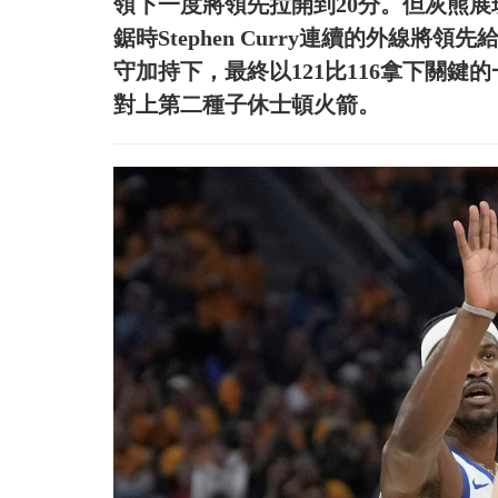
領下一度將領先拉開到20分。但灰熊
鋸時Stephen Curry連續的外線
守加持下，最終以121比116拿下關
對上第二種子休士頓火箭。