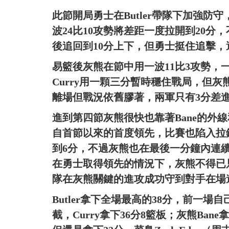
此節開局勇士在Butler帶隊下加強
波24比10攻勢將差距一度拉開到20分，不過灰
後追回到10分上下，但勇士挺住追擊，
易籃後灰熊在節中用一波11比3攻勢，
Curry用一顆三分暫時穩住戰局，但灰
離場但戰況依舊膠著，兩軍只有3分差
進到第四節灰熊很快也靠著Bane的外線和
自首節以來的首度領先，比賽也陷入拉鋸
到6分，不過灰熊也在最後一分鐘內連續
在勇士取得領先的情況下，灰熊不得已只
隊在灰熊關鍵的進攻成功守到對手在場
Butler拿下全場最高的38分，前一
截，Curry拿下36分8籃板；灰熊Ban