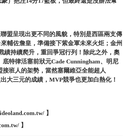
（周志豪）挹注14分17籃板，但最終還是沒辦法幫
大限後聯盟呈現出更不同的風貌，特別是西區兩支傳
ncic來輔佐詹皇，準備接下紫金軍未來火炬；金州
er後戰績持續爬升，重回爭冠行列！除此之外，奧
der、底特律活塞前狀元Cade Cunningham、明尼
展現出聯盟接班人的架勢，當然塞爾維亞全能超人
前場均繳出大三元的成績，MVP競爭也更加白熱化！
oland.com.tw/ 】
com.tw/ 】