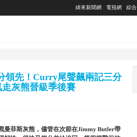
緯來新聞網
電視網
綜合
分領先！Curry尾聲飆兩記三分
氣走灰熊晉級季後賽
菲斯灰熊，儘管在次節在Jimmy Butler帶