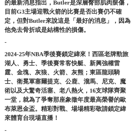
的最新消息指出，Butler是深層臀部肌肉瘀傷，
目前G3主場迎戰火箭的比賽是否出賽仍不確
定，但對Butler來說這是「最好的消息」，因為
他免去骨折或是結構性的損傷。
-
2024-25年NBA季後賽鎖定緯來！西區老牌勁旅
湖人、勇士、季後賽常客快艇、新興強權雷
霆、金塊、灰狼、火箭、灰熊；東區龍頭騎
士、衛冕軍塞爾提克、公鹿、溜馬、尼克、魔
術以及大驚奇活塞、老八熱火，16支球隊齊聚
一堂，就為了爭奪那座象徵年度最高榮譽的歐
布萊恩金盃。精彩對戰、場場精彩敬請鎖定緯
來體育台現場直播！
-