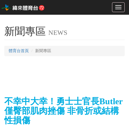
Toggl
naviga
新聞專區
NEWS
體育台首頁
新聞專區
不幸中大幸！勇士士官長Butler
僅臀部肌肉挫傷 非骨折或結構
性損傷