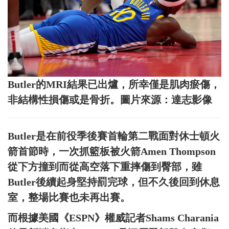
Butler的MRI結果已出爐，所幸僅是肌肉瘀傷，
非結構性損傷或是骨折。圖片來源：達志影像
Butler是在前役季後賽首輪第二戰面對休士頓火
箭首節時，一次抓籃板被火箭Amen Thompson
從下方撞到而從高空落下重摔傷到臀部，雖
Butler後續起身堅持罰完球，但不久後回到休息
室，整場比賽也未再出賽。
而根據美國《ESPN》權威記者Shams Charania