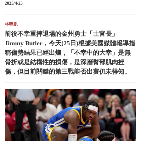
2025/4/25
林暐凱
前役不幸重摔退場的金州勇士「士官長」
Jimmy Butler，今天(25日)根據美國媒體報導指
稱傷勢結果已經出爐，「不幸中的大幸」是無
骨折或是結構性的損傷，是深層臀部肌肉挫
傷，但目前關鍵的第三戰能否出賽仍未得知。