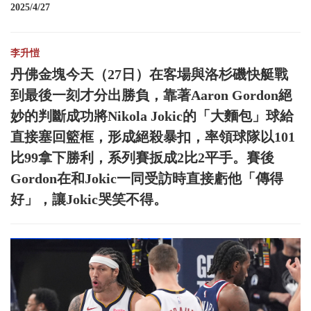
2025/4/27
李升愷
丹佛金塊今天（27日）在客場與洛杉磯快艇戰
到最後一刻才分出勝負，靠著Aaron Gordon絕
妙的判斷成功將Nikola Jokic的「大麵包」球給
直接塞回籃框，形成絕殺暴扣，率領球隊以101
比99拿下勝利，系列賽扳成2比2平手。賽後
Gordon在和Jokic一同受訪時直接虧他「傳得
好」，讓Jokic哭笑不得。