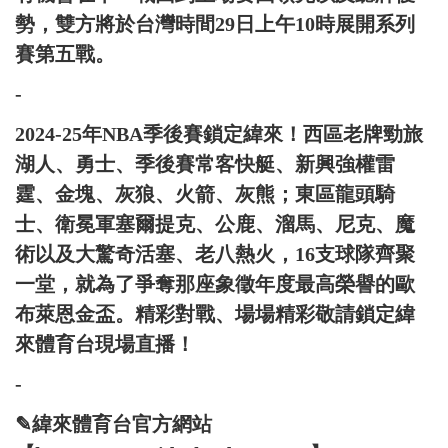
勢，雙方將於台灣時間29日上午10時展開系列
賽第五戰。
-
2024-25年NBA季後賽鎖定緯來！西區老牌勁旅
湖人、勇士、季後賽常客快艇、新興強權雷
霆、金塊、灰狼、火箭、灰熊；東區龍頭騎
士、衛冕軍塞爾提克、公鹿、溜馬、尼克、魔
術以及大驚奇活塞、老八熱火，16支球隊齊聚
一堂，就為了爭奪那座象徵年度最高榮譽的歐
布萊恩金盃。精彩對戰、場場精彩敬請鎖定緯
來體育台現場直播！
-
✎緯來體育台官方網站