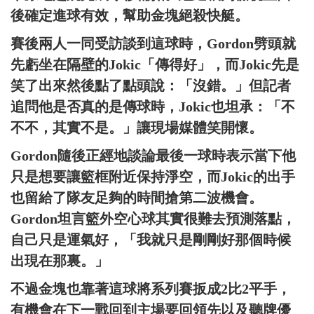
後確定進球有效，幫助金塊絕殺快艇。
賽後兩人一同受訪談到這球時，Gordon劈頭就
先虧坐在隔壁的Jokic「傳得好」，而Jokic先是
笑了出來然後點了點頭說：「沒錯。」但記者
追問他是否真的是傳球時，Jokic也坦承：「不
不不，其實不是。」讓現場媒體笑開懷。
Gordon隨後正經地談論最後一球時表示當下他
只是想要讓籃框附近保持淨空，而Jokic的出手
也留給了隊友足夠的時間搶第二波機會。
Gordon坦言籃外空心球其實很難去預測落點，
自己只是運氣好，「我就只是剛剛好那個時候
出現在那裏。」
不過金塊也靠著這球將系列賽扳成2比2平手，
有機會在下一戰回到主場要回領先以及聽牌優