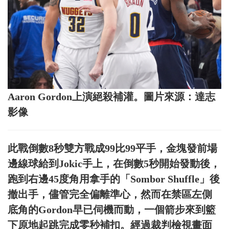
Aaron Gordon上演絕殺補灌。圖片來源：達志
影像
此戰倒數8秒雙方戰成99比99平手，金塊發前場
邊線球給到Jokic手上，在倒數5秒開始發動後，
跑到右邊45度角用拿手的「Sombor Shuffle」後
撤出手，儘管完全偏離準心，然而在禁區左側
底角的Gordon早已伺機而動，一個箭步來到籃
下原地起跳完成零秒補扣。經過裁判檢視畫面