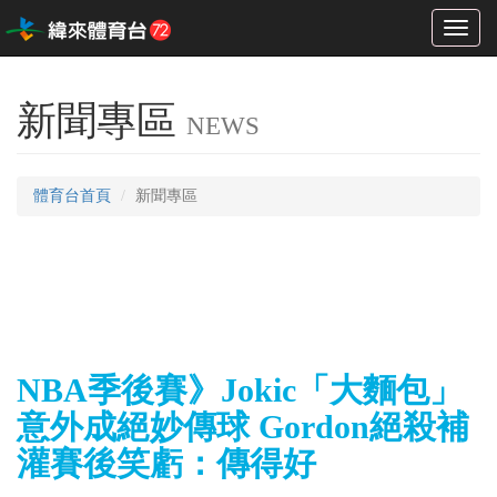
Toggl
naviga
新聞專區
NEWS
體育台首頁
新聞專區
NBA季後賽》Jokic「大麵包」
意外成絕妙傳球 Gordon絕殺補
灌賽後笑虧：傳得好