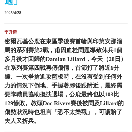
過」
2025/4/28
李升愷
密爾瓦基公鹿在東區季後賽首輪與印第安那溜
馬的系列賽第2戰，甫因血栓問題導致休兵1個
多月後才回歸的Damian Lillard，今天（28日）
在系列賽第四戰再傳傷情，首節打了將近6分
鐘、一次爭搶進攻籃板時，在沒有受到任何外
力的情況下倒地、手握著腳後跟附近，最終需
要隊職員協助攙扶退場，公鹿最終也以103比
129慘敗。教頭Doc Rivers賽後被問及Lillard的
傷勢狀況時也坦言「恐不太樂觀」，可謂賠了
夫人又折兵。