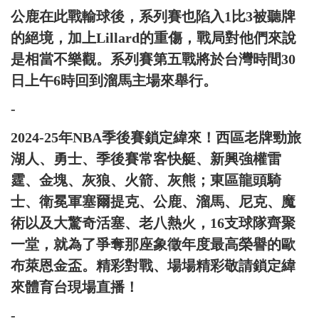
公鹿在此戰輸球後，系列賽也陷入1比3被聽牌
的絕境，加上Lillard的重傷，戰局對他們來說
是相當不樂觀。系列賽第五戰將於台灣時間30
日上午6時回到溜馬主場來舉行。
-
2024-25年NBA季後賽鎖定緯來！西區老牌勁旅
湖人、勇士、季後賽常客快艇、新興強權雷
霆、金塊、灰狼、火箭、灰熊；東區龍頭騎
士、衛冕軍塞爾提克、公鹿、溜馬、尼克、魔
術以及大驚奇活塞、老八熱火，16支球隊齊聚
一堂，就為了爭奪那座象徵年度最高榮譽的歐
布萊恩金盃。精彩對戰、場場精彩敬請鎖定緯
來體育台現場直播！
-