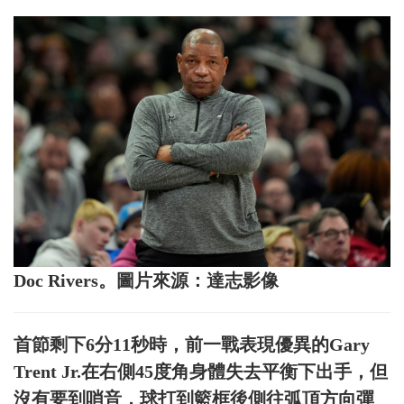
Doc Rivers。圖片來源：達志影像
首節剩下6分11秒時，前一戰表現優異的Gary
Trent Jr.在右側45度角身體失去平衡下出手，但
沒有要到哨音，球打到籃框後側往弧頂方向彈