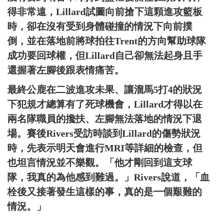
得非常遠，Lillard試圖向前搶下這顆進攻籃板
時，卻在沒有受到身體碰撞的情況下向前撲
倒，並在落地前將球拍往Trent的方向幫助球隊
成功要回球權，但Lillard自己卻無法起身且手
還握著左腳後跟表情痛苦。
最終公鹿在二波進攻未果、讓溜馬5打4的狀況
下犯規才總算有了死球機會，Lillard才得以在
兩名隊職員的攙扶、左腳無法落地的情況下退
場。賽後Rivers受訪時談到Lillard的傷勢狀況
時，先表示明天會進行MRI等詳細的檢查，但
也坦言情況並不樂觀。「他才剛回到這支球
隊，我真的為他感到難過。」Rivers說道，「血
栓後又接著發生這樣的事，真的是一個艱難的
情況。」