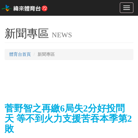
Toggl
naviga
新聞專區
NEWS
體育台首頁
新聞專區
菅野智之再繳6局失2分好投問
天 等不到火力支援苦吞本季第2
敗