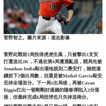
菅野智之。圖片來源：達志影像
菅野此戰前3局投得虎虎生風，只被擊出1支安
打還送出2K，不過在第4局遭遇亂流，開局先被
Jonathan India敲出場地規則二壘安打，雖然連
續抓下2個出局數，但還是被Maikel Garcia敲安
丟掉全場首分。下一局1出局後，再被Cavan
Biggio扛出一發剛剛好過牆的陽春彈陷入2分落
後，但最終完成6局投球也只失掉這兩分。