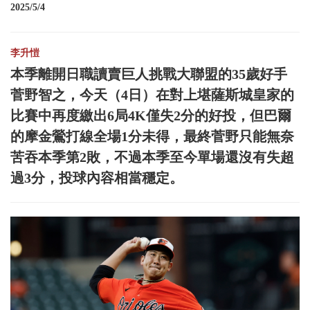
2025/5/4
李升愷
本季離開日職讀賣巨人挑戰大聯盟的35歲好手
菅野智之，今天（4日）在對上堪薩斯城皇家的
比賽中再度繳出6局4K僅失2分的好投，但巴爾
的摩金鶯打線全場1分未得，最終菅野只能無奈
苦吞本季第2敗，不過本季至今單場還沒有失超
過3分，投球內容相當穩定。