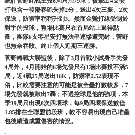
總計菅野此戰主投6局只用79球，被擊出4支安
打包含一發陽春砲失掉2分，送出4次三振、2次
保送，防禦率稍稍升到3。然而金鶯打線受制於
對手的投球，整場比賽只在首局站上過得點
圈，團隊6支零星安打無法串連慘遭完封，菅野
也無奈吞敗、終止個人近期三連勝。
菅野轉戰大聯盟後，除了3月首戰小試身手先發
4局外，4月開始的6場先發只有1場比賽投不滿5
局，近4戰25局送出16K，防禦率2.52表現不
俗，比較需要注意的可能是被全壘打數較多，7
場先發就被敲出7轟；不過控球是他的強項，本
季39局只出現8次四壞球，每9局四壞保送數僅
1.85排在全聯盟前段班，較不容易出現自己堆壘
包後續造成重傷害的情況。
-