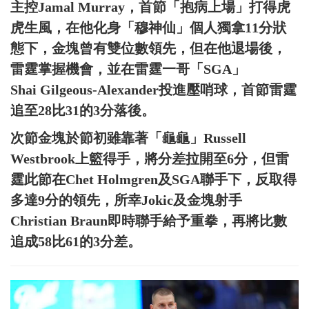
主控Jamal Murray，首節「抱病上場」打得虎
虎生風，在他化身「穆神仙」個人獨拿11分狀
態下，金塊曾有雙位數領先，但在他退場後，
雷霆掌握機會，並在雷霆一哥「SGA」
Shai Gilgeous-Alexander投進壓哨球，首節雷霆
追至28比31的3分落後。
次節金塊於節初雖靠著「龜龜」Russell
Westbrook上籃得手，將分差拉開至6分，但雷
霆此節在Chet Holmgren及SGA聯手下，反取得
多達9分的領先，所幸Jokic及金塊射手
Christian Braun即時聯手給予重拳，再將比數
追成58比61的3分差。