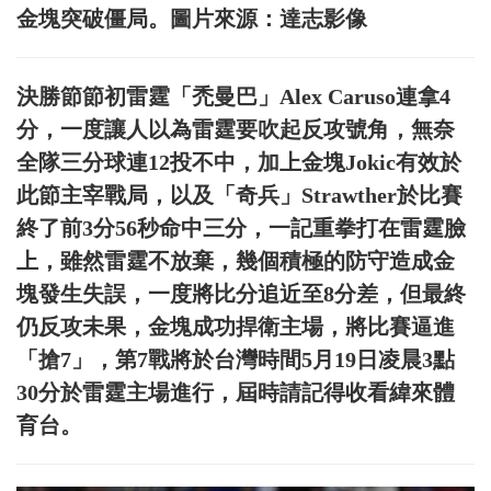
金塊突破僵局。圖片來源：達志影像
決勝節節初雷霆「禿曼巴」Alex Caruso連拿4
分，一度讓人以為雷霆要吹起反攻號角，無奈
全隊三分球連12投不中，加上金塊Jokic有效於
此節主宰戰局，以及「奇兵」Strawther於比賽
終了前3分56秒命中三分，一記重拳打在雷霆臉
上，雖然雷霆不放棄，幾個積極的防守造成金
塊發生失誤，一度將比分追近至8分差，但最終
仍反攻未果，金塊成功捍衛主場，將比賽逼進
「搶7」，第7戰將於台灣時間5月19日凌晨3點
30分於雷霆主場進行，屆時請記得收看緯來體
育台。