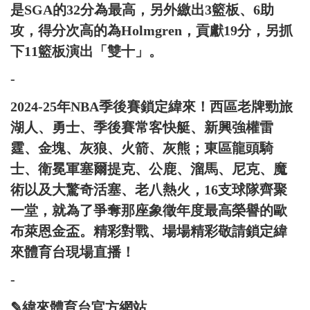
是SGA的32分為最高，另外繳出3籃板、6助
攻，得分次高的為Holmgren，貢獻19分，另抓
下11籃板演出「雙十」。
-
2024-25年NBA季後賽鎖定緯來！西區老牌勁旅
湖人、勇士、季後賽常客快艇、新興強權雷
霆、金塊、灰狼、火箭、灰熊；東區龍頭騎
士、衛冕軍塞爾提克、公鹿、溜馬、尼克、魔
術以及大驚奇活塞、老八熱火，16支球隊齊聚
一堂，就為了爭奪那座象徵年度最高榮譽的歐
布萊恩金盃。精彩對戰、場場精彩敬請鎖定緯
來體育台現場直播！
-
✎緯來體育台官方網站