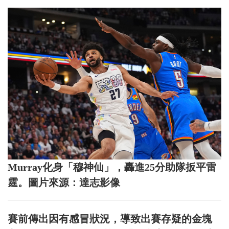
Murray化身「穆神仙」，轟進25分助隊扳平雷
霆。圖片來源：達志影像
賽前傳出因有感冒狀況，導致出賽存疑的金塊