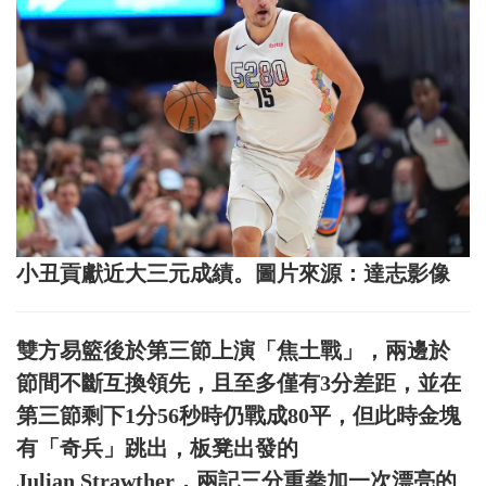
小丑貢獻近大三元成績。圖片來源：達志影像
雙方易籃後於第三節上演「焦土戰」，兩邊於
節間不斷互換領先，且至多僅有3分差距，並在
第三節剩下1分56秒時仍戰成80平，但此時金塊
有「奇兵」跳出，板凳出發的
Julian Strawther，兩記三分重拳加一次漂亮的