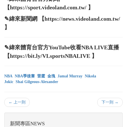
【https://sport.videoland.com.tw/ 】
✎緯來新聞網 【https://news.videoland.com.tw/
】
✎緯來體育台官方YouTube收看NBA LIVE直播
【https://bit.ly/VLsportsNBALIVE 】
NBA
NBA季後賽
雷霆
金塊
Jamal Murray
Nikola
Jokic
Shai Gilgeous-Alexander
← 上一則
下一則 →
新聞專區NEWS