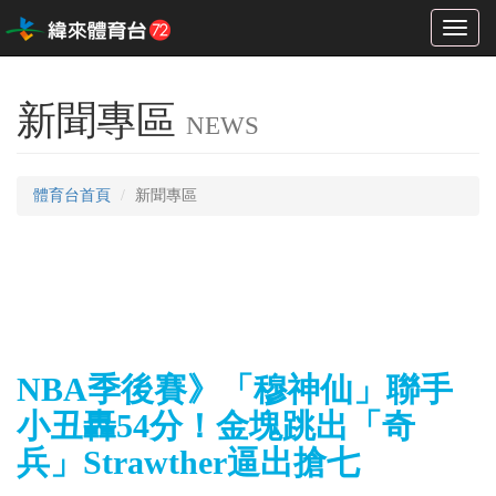
Toggl
naviga
新聞專區
NEWS
體育台首頁
新聞專區
NBA季後賽》「穆神仙」聯手
小丑轟54分！金塊跳出「奇
兵」Strawther逼出搶七