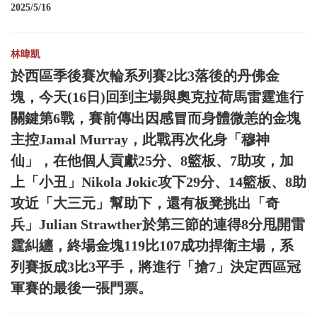
2025/5/16
林暐凱
於西區季後賽次輪系列賽2比3落後的丹佛金
塊，今天(16日)回到主場與奧克拉荷馬雷霆進行
關鍵第6戰，賽前傳出因感冒而身體微恙的金塊
主控Jamal Murray，此戰再次化身「穆神
仙」，在他個人貢獻25分、8籃板、7助攻，加
上「小丑」Nikola Jokic攻下29分、14籃板、8助
攻近「大三元」幫助下，還有板凳挑出「奇
兵」Julian Strawther於第三節的連得8分甩開雷
霆糾纏，終場金塊119比107成功捍衛主場，系
列賽扳成3比3平手，將進行「搶7」決定西區冠
軍賽的最後一張門票。