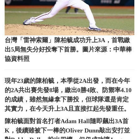
台灣「雷神索爾」陳柏毓成功升上3A，首戰繳
出5局無失分好投奪下首勝。圖片來源：中華棒
協資料照
現年23歲的陳柏毓，本季從2A出發，而在今年
的2A共出賽先發8場，繳出0勝4敗、防禦率4.10
的成績，雖然無緣拿下勝投，但球隊還是肯定
其實力，在今天升上3A且直接扛起先發重任。
陳柏毓面對首名打者Adam Hall隨即飆出3A首
K，後續雖被下一棒的Oliver Dunn敲出安打並