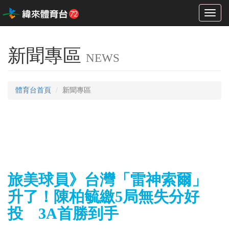
Toggl
naviga
新聞專區
NEWS
體育台首頁
新聞專區
旅美球員》台灣「雷神索爾」
升了！陳柏毓繳5局無失分好
投 3A首勝到手