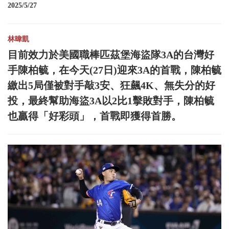
2025/5/27
林暐凱
目前效力於美國職棒匹茲堡海盜隊3A的台灣好
手陳柏毓，在今天(27日)迎來3A的首戰，陳柏毓
繳出5局僅被對手敲3安、狂飆4K、無失分的好
投，最終幫助海盜3A以2比1擊敗對手，陳柏毓
也贏得「好彩頭」，首戰即獲得首勝。