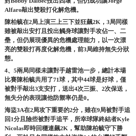
對Bobby Dalbec投出四壞，但仍成功讓Jorge
Alfaro敲出雙殺打化解危機。
陳柏毓在2局上演三上三下並狂飆2K，3局同樣
雖被敲出安打且投出觸身球讓對手攻佔一、二
壘，但仍展現優異的危機處理能力，以一次漂
亮的雙殺打再度化解危機，前3局維持無失分狀
態。
4、5兩局同樣未讓對手越雷池一步，總計本場
比賽陳柏毓共用了71球，其中44球是好球，僅
被對手敲出3支安打，送出4次三振、2次保送，
無失分的表現讓他防禦率仍是0。
海盜3A在2局攻下重要的2分，雖在9局被對手追
回1分且險些被對手追平，所幸球隊終結者Kyle
Nicolas即時回穩連飆2K，幫助陳柏毓守下勝