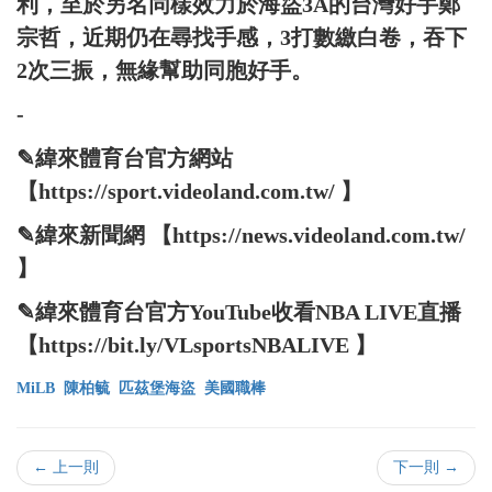
利，至於另名同樣效力於海盜3A的台灣好手鄭
宗哲，近期仍在尋找手感，3打數繳白卷，吞下
2次三振，無緣幫助同胞好手。
-
✎緯來體育台官方網站
【https://sport.videoland.com.tw/ 】
✎緯來新聞網 【https://news.videoland.com.tw/
】
✎緯來體育台官方YouTube收看NBA LIVE直播
【https://bit.ly/VLsportsNBALIVE 】
MiLB
陳柏毓
匹茲堡海盜
美國職棒
← 上一則
下一則 →