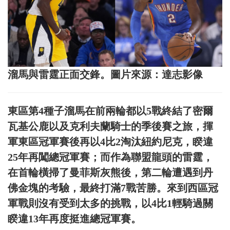
溜馬與雷霆正面交鋒。圖片來源：達志影像
東區第4種子溜馬在前兩輪都以5戰終結了密爾
瓦基公鹿以及克利夫蘭騎士的季後賽之旅，揮
軍東區冠軍賽後再以4比2淘汰紐約尼克，睽違
25年再闖總冠軍賽；而作為聯盟龍頭的雷霆，
在首輪橫掃了曼菲斯灰熊後，第二輪遭遇到丹
佛金塊的考驗，最終打滿7戰苦勝。來到西區冠
軍戰則沒有受到太多的挑戰，以4比1輕騎過關
睽違13年再度挺進總冠軍賽。