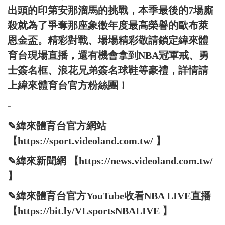
出頭的印第安那溜馬的挑戰，本季最後的7場廝
殺就為了爭奪那座象徵年度最高榮譽的歐布萊
恩金盃。精彩對戰、場場精彩敬請鎖定緯來體
育台現場直播，還有機會拿到NBA冠軍戒、勇
士簽名框、浪花兄弟簽名球鞋等豪禮，詳情請
上緯來體育台官方粉絲團！
-
✎緯來體育台官方網站
【https://sport.videoland.com.tw/ 】
✎緯來新聞網 【https://news.videoland.com.tw/
】
✎緯來體育台官方YouTube收看NBA LIVE直播
【https://bit.ly/VLsportsNBALIVE 】