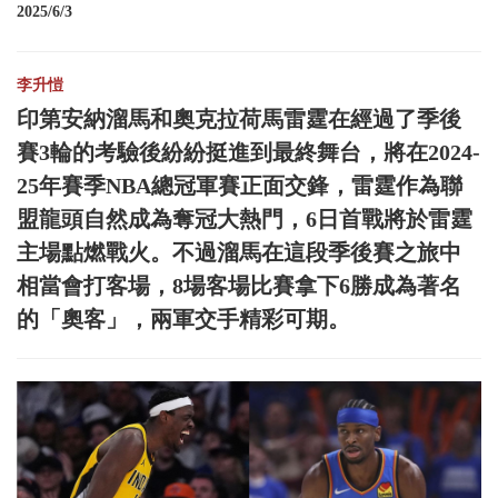
2025/6/3
李升愷
印第安納溜馬和奧克拉荷馬雷霆在經過了季後
賽3輪的考驗後紛紛挺進到最終舞台，將在2024-
25年賽季NBA總冠軍賽正面交鋒，雷霆作為聯
盟龍頭自然成為奪冠大熱門，6日首戰將於雷霆
主場點燃戰火。不過溜馬在這段季後賽之旅中
相當會打客場，8場客場比賽拿下6勝成為著名
的「奧客」，兩軍交手精彩可期。