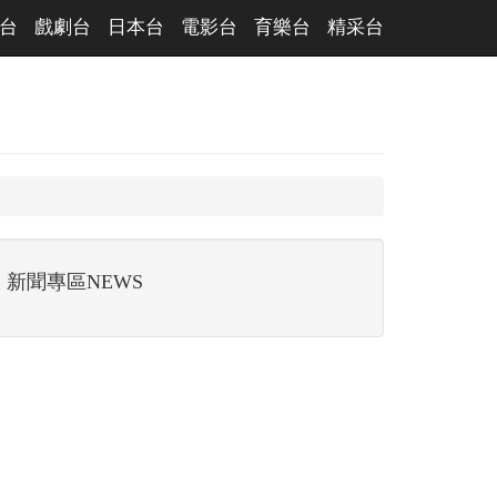
台
戲劇台
日本台
電影台
育樂台
精采台
新聞專區NEWS