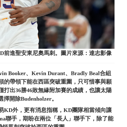
KD前進聖安東尼奧馬刺。圖片來源：達志影像
oker、Kevin Durant、Bradly Beal合組
頭的帶領下能在西區突破重圍，只可惜事與願
打出36勝46敗無緣附加賽的成績，也讓太陽
選擇開除Budenholzer。
易KD外，更有消息指稱，KD團隊相當傾向讓
nyama聯手，期盼在兩位「長人」聯手下，除了能