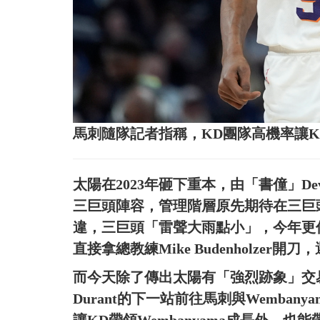
馬刺隨隊記者指稱，KD團隊高機率讓
太陽在2023年砸下重本，由「書僮」Devin Bo
三巨頭陣容，管理階層原先期待在三巨
違，三巨頭「雷聲大雨點小」，今年更僅
直接拿總教練Mike Budenholzer開刀，
而今天除了傳出太陽有「強烈跡象」交
Durant的下一站前往馬刺與Wemba