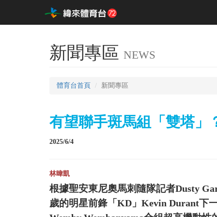
新聞專區
NEWS
體育台首頁
新聞專區
有望聯手斑馬組「雙塔」
2025/6/4
林暐凱
根據聖安東尼奧馬刺隨隊記者Dusty G
歲的明星前鋒「KD」Kevin Dura