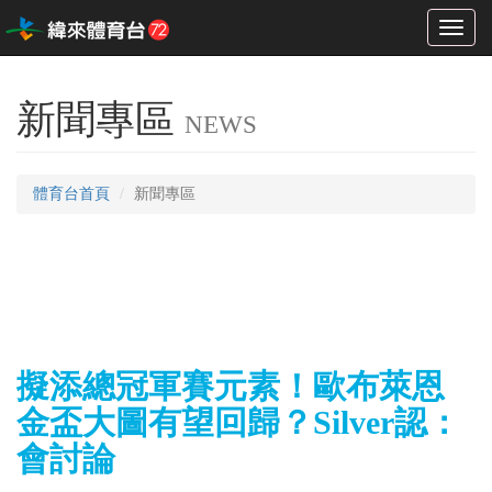
Toggl
naviga
新聞專區
NEWS
體育台首頁
新聞專區
擬添總冠軍賽元素！歐布萊恩
金盃大圖有望回歸？Silver認：
會討論