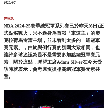
2025/6/7
林暐凱
NBA 2024-25賽季總冠軍系列賽已於昨天(6日)正
式點燃戰火，只不過身為首戰「東道主」的奧
克拉荷馬雷霆主場，並未看到太多的「總冠軍
賽元素」，由於與例行賽的氛圍大致相同，也
讓許多球迷認為是不是需要多加點總冠軍賽元
素，關於這點，聯盟主席Adam Silver在今天受
訪時就表示，會考慮恢復相關總冠軍賽元素裝
置。