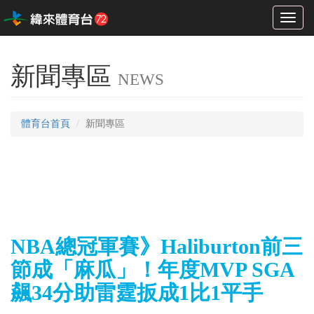
Toggl
naviga
新聞專區
NEWS
體育台首頁
新聞專區
NBA總冠軍賽》Haliburton前三
節成「麻瓜」！年度MVP SGA
飆34分助雷霆扳成1比1平手