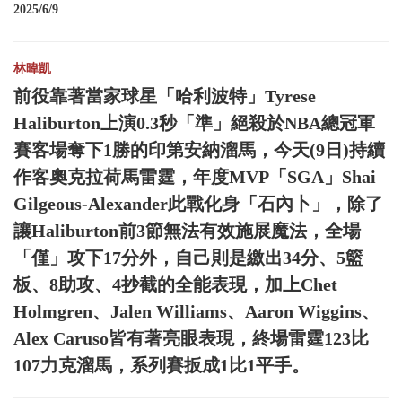
2025/6/9
林暐凱
前役靠著當家球星「哈利波特」Tyrese
Haliburton上演0.3秒「準」絕殺於NBA總冠軍
賽客場奪下1勝的印第安納溜馬，今天(9日)持續
作客奧克拉荷馬雷霆，年度MVP「SGA」Shai
Gilgeous-Alexander此戰化身「石內卜」，除了
讓Haliburton前3節無法有效施展魔法，全場
「僅」攻下17分外，自己則是繳出34分、5籃
板、8助攻、4抄截的全能表現，加上Chet
Holmgren、Jalen Williams、Aaron Wiggins、
Alex Caruso皆有著亮眼表現，終場雷霆123比
107力克溜馬，系列賽扳成1比1平手。