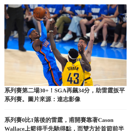
系列賽第二場30+！SGA再飆34分，助雷霆扳平
系列賽。圖片來源：達志影像
系列賽0比1落後的雷霆，甫開賽靠著Cason
Wallace上籃得手先馳得點，而雙方於首節前半