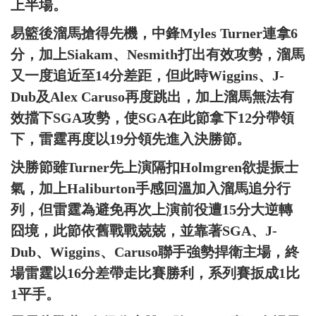
上半場。
易籃後溜馬搶得先機，中鋒Myles Turner連拿6
分，加上Siakam、Nesmith打出有效攻勢，溜馬
又一度追近至14分差距，但此時Wiggins、J-
Dub及Alex Caruso再度跳出，加上溜馬無法有
效擋下SGA攻勢，使SGA在此節拿下12分帶領
下，雷霆再度以19分領先進入決勝節。
決勝節雖Turner先上演隔扣Holmgren欲提振士
氣，加上Haliburton手感回溫加入溜馬追分行
列，但雷霆為避免再次上演前役遭15分大逆轉
囧境，此節依舊戰戰兢兢，並靠著SGA、J-
Dub、Wiggins、Caruso聯手強勢捍衛主場，終
場雷霆以16分差帶走比賽勝利，系列賽扳成1比
1平手。