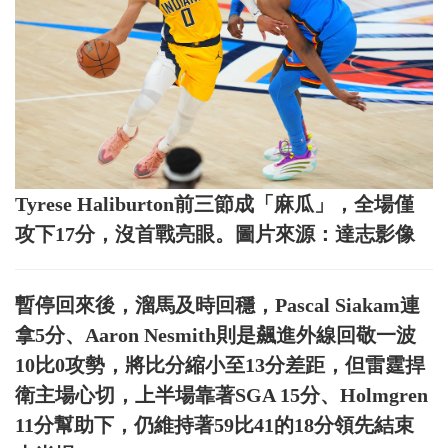
Tyrese Haliburton前三節成「麻瓜」，全場僅
攻下17分，沒首戰亮眼。圖片來源：達志影像
暫停回來後，溜馬及時回穩，Pascal Siakam連
拿5分、Aaron Nesmith則是飆進外線回敬一波
10比0攻勢，將比分縮小至13分差距，但雷霆捍
衛主場心切，上半場靠著SGA 15分、Holmgren
11分幫助下，仍維持著59比41的18分領先結束