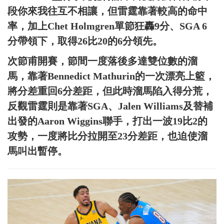
段你來我往互不相讓，但雷霆靠著較高的命中
率，加上Chet Holmgren單節狂轟9分、SGA 6
分帶領下，取得26比20的6分領先。
次節甫開賽，節間一度落後多達雙位數的溜
馬，靠著Bennedict Mathurin的一次漂亮上籃，
將分差重回6分差距，但此時溜馬陷入得分荒，
反觀雷霆則是靠著SGA、Jalen Williams及替補
出發的Aaron Wiggins聯手，打出一波19比2的
攻勢，一度將比分拉開至23分差距，也迫使溜
馬叫出暫停。