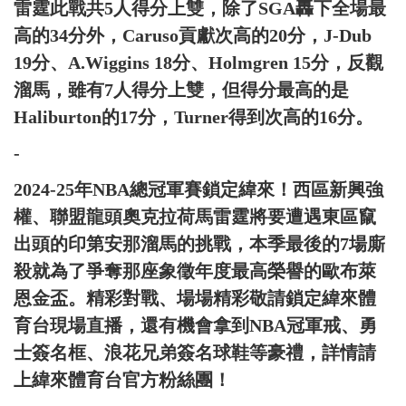
雷霆此戰共5人得分上雙，除了SGA轟下全場最
高的34分外，Caruso貢獻次高的20分，J-Dub
19分、A.Wiggins 18分、Holmgren 15分，反觀
溜馬，雖有7人得分上雙，但得分最高的是
Haliburton的17分，Turner得到次高的16分。
-
2024-25年NBA總冠軍賽鎖定緯來！西區新興強
權、聯盟龍頭奧克拉荷馬雷霆將要遭遇東區竄
出頭的印第安那溜馬的挑戰，本季最後的7場廝
殺就為了爭奪那座象徵年度最高榮譽的歐布萊
恩金盃。精彩對戰、場場精彩敬請鎖定緯來體
育台現場直播，還有機會拿到NBA冠軍戒、勇
士簽名框、浪花兄弟簽名球鞋等豪禮，詳情請
上緯來體育台官方粉絲團！