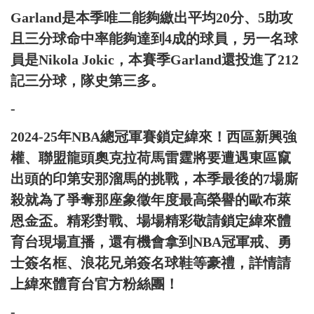
Garland是本季唯二能夠繳出平均20分、5助攻
且三分球命中率能夠達到4成的球員，另一名球
員是Nikola Jokic，本賽季Garland還投進了212
記三分球，隊史第三多。
-
2024-25年NBA總冠軍賽鎖定緯來！西區新興強
權、聯盟龍頭奧克拉荷馬雷霆將要遭遇東區竄
出頭的印第安那溜馬的挑戰，本季最後的7場廝
殺就為了爭奪那座象徵年度最高榮譽的歐布萊
恩金盃。精彩對戰、場場精彩敬請鎖定緯來體
育台現場直播，還有機會拿到NBA冠軍戒、勇
士簽名框、浪花兄弟簽名球鞋等豪禮，詳情請
上緯來體育台官方粉絲團！
-