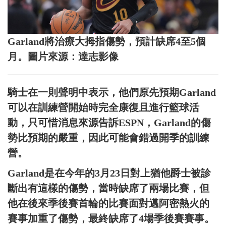
Garland將治療大拇指傷勢，預計缺席4至5個
月。圖片來源：達志影像
騎士在一則聲明中表示，他們原先預期Garland
可以在訓練營開始時完全康復且進行籃球活
動，只可惜消息來源告訴ESPN，Garland的傷
勢比預期的嚴重，因此可能會錯過開季的訓練
營。
Garland是在今年的3月23日對上猶他爵士被診
斷出有這樣的傷勢，當時缺席了兩場比賽，但
他在後來季後賽首輪的比賽面對邁阿密熱火的
賽事加重了傷勢，最終缺席了4場季後賽賽事。