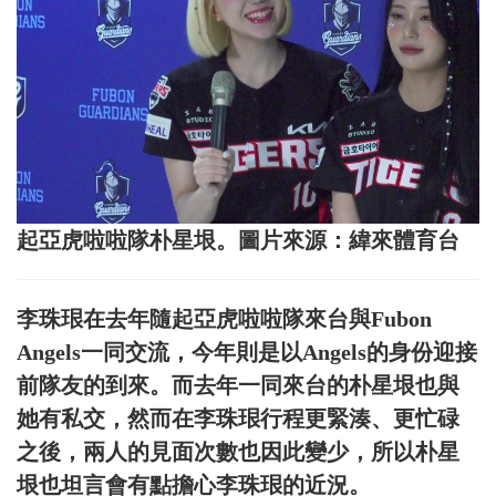
起亞虎啦啦隊朴星垠。圖片來源：緯來體育台
李珠珢在去年隨起亞虎啦啦隊來台與Fubon
Angels一同交流，今年則是以Angels的身份迎接
前隊友的到來。而去年一同來台的朴星垠也與
她有私交，然而在李珠珢行程更緊湊、更忙碌
之後，兩人的見面次數也因此變少，所以朴星
垠也坦言會有點擔心李珠珢的近況。