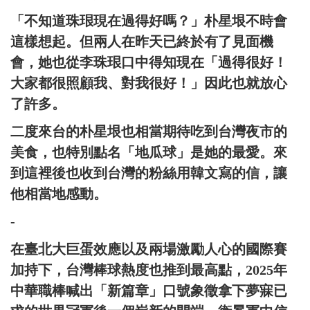
「不知道珠珢現在過得好嗎？」朴星垠不時會
這樣想起。但兩人在昨天已終於有了見面機
會，她也從李珠珢口中得知現在「過得很好！
大家都很照顧我、對我很好！」因此也就放心
了許多。
二度來台的朴星垠也相當期待吃到台灣夜市的
美食，也特別點名「地瓜球」是她的最愛。來
到這裡後也收到台灣的粉絲用韓文寫的信，讓
他相當地感動。
-
在臺北大巨蛋效應以及兩場激勵人心的國際賽
加持下，台灣棒球熱度也推到最高點，2025年
中華職棒喊出「新篇章」口號象徵拿下夢寐已