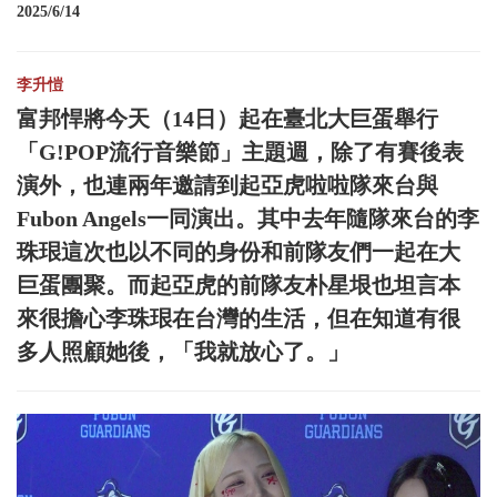
2025/6/14
李升愷
富邦悍將今天（14日）起在臺北大巨蛋舉行
「G!POP流行音樂節」主題週，除了有賽後表
演外，也連兩年邀請到起亞虎啦啦隊來台與
Fubon Angels一同演出。其中去年隨隊來台的李
珠珢這次也以不同的身份和前隊友們一起在大
巨蛋團聚。而起亞虎的前隊友朴星垠也坦言本
來很擔心李珠珢在台灣的生活，但在知道有很
多人照顧她後，「我就放心了。」