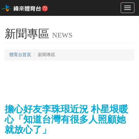
Toggl
naviga
新聞專區
NEWS
體育台首頁
新聞專區
擔心好友李珠珢近況 朴星垠暖
心「知道台灣有很多人照顧她
就放心了」