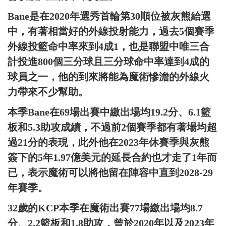
Bane是在2020年選秀首輪第30順位被灰熊給選
中，有著相當好的外線投射能力，過去5個賽季
外線投籃命中率來到4成1，也是聯盟中唯三合
計投進800個三分球且三分球命中率達到4成的
球員之一，他的到來將能為魔術慘澹的外線火
力帶來不少幫助。
本季Bane在69場出賽中繳出場均19.2分、6.1籃
板和5.3助攻成績，不過前2個賽季都有著場均超
過21分的表現，此外他在2023年休賽季與灰熊
簽下的5年1.97億美元的延長合約也才走了1年而
已，表示魔術可以將他留在陣容中直到2028-29
年賽季。
32歲的KCP本季在魔術出賽77場繳出場均8.7
分、2.2籃板和1.8助攻，曾於2020年以及2023年