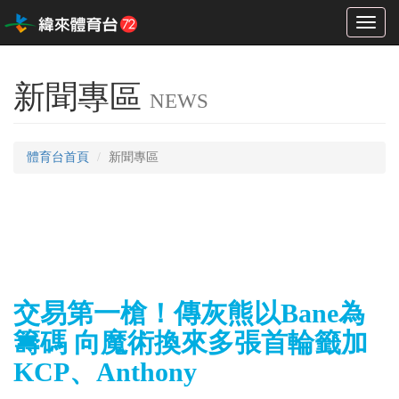
Toggl
naviga
新聞專區
NEWS
體育台首頁
新聞專區
交易第一槍！傳灰熊以Bane為
籌碼 向魔術換來多張首輪籤加
KCP、Anthony