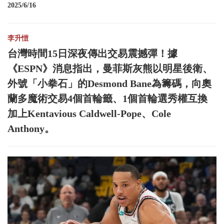
2025/6/16
李升愷
台灣時間15日深夜傳出交易震撼彈！據
《ESPN》消息指出，曼菲斯灰熊以明星後衛、
外號「小拳石」的Desmond Bane為籌碼，向奧
蘭多魔術交易4個首輪籤、1個首輪選秀權互換
加上Kentavious Caldwell-Pope、Cole
Anthony。