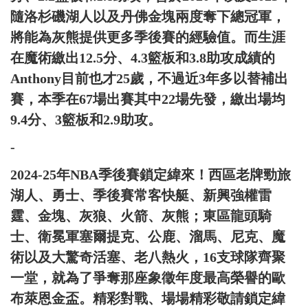
隨洛杉磯湖人以及丹佛金塊兩度奪下總冠軍，
將能為灰熊提供更多季後賽的經驗值。而生涯
在魔術繳出12.5分、4.3籃板和3.8助攻成績的
Anthony目前也才25歲，不過近3年多以替補出
賽，本季在67場出賽其中22場先發，繳出場均
9.4分、3籃板和2.9助攻。
-
2024-25年NBA季後賽鎖定緯來！西區老牌勁旅
湖人、勇士、季後賽常客快艇、新興強權雷
霆、金塊、灰狼、火箭、灰熊；東區龍頭騎
士、衛冕軍塞爾提克、公鹿、溜馬、尼克、魔
術以及大驚奇活塞、老八熱火，16支球隊齊聚
一堂，就為了爭奪那座象徵年度最高榮譽的歐
布萊恩金盃。精彩對戰、場場精彩敬請鎖定緯