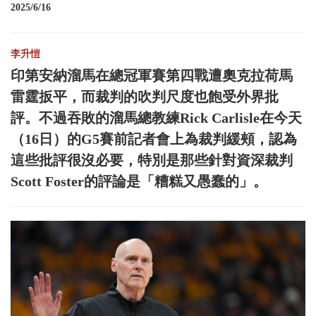
2025/6/16
李升愷
印第安納溜馬在總冠軍賽第四戰遭奧克拉荷馬
雷霆扳平，而裁判的吹判尺度也飽受外界批
評。不過吞敗的溜馬總教練Rick Carlisle在今天
（16日）的G5賽前記者會上為裁判緩頰，認為
這些批評很沒必要，特別是那些針對資深裁判
Scott Foster的評論是「糟糕又愚蠢的」。