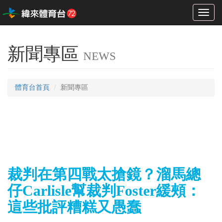
Toggl
naviga
新聞專區
NEWS
體育台首頁
新聞專區
裁判在第四戰太搶鏡？溜馬總
仔Carlisle幫裁判Foster緩頰：
這些批評糟糕又愚蠢