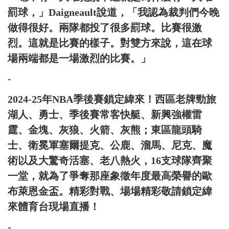
罰球，」Daigneault說道，「我認為裁判們今晚
做得很好。兩隊都投了很多罰球。比賽很激
烈。這就是比賽的樣子。對雙方來說，這在球
場兩端都是一場激烈的比賽。」
-
2024-25年NBA季後賽鎖定緯來！西區老牌勁旅
湖人、勇士、季後賽常客快艇、新興強權雷
霆、金塊、灰狼、火箭、灰熊；東區龍頭騎
士、衛冕軍塞爾提克、公鹿、溜馬、尼克、魔
術以及大驚奇活塞、老八熱火，16支球隊齊聚
一堂，就為了爭奪那座象徵年度最高榮譽的歐
布萊恩金盃。精彩對戰、場場精彩敬請鎖定緯
來體育台現場直播！
-