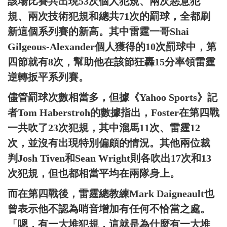
該場比賽共出現53次個人犯規、兩次惡意犯
規、兩次技術犯規和總共71次的罰球，全都刷
新這個系列賽的新高。其中雷霆一哥Shai
Gilgeous-Alexander個人獲得的10次罰球中，第
四節就有8次，幫助他在該節狂轟15分率領雷霆
逆轉扳平系列賽。
儘管罰球次數相當多，但據《Yahoo Sports》記
者Tom Haberstroh的數據指出，Foster在第四戰
一共吹了23次犯規，其中溜馬11次、雷霆12
次，並沒有出現特別偏頗的情況。其他兩位裁
判Josh Tiven和Sean Wright則各吹出17次和13
次犯規，但也都相當平均在兩隊身上。
而在第四戰後，雷霆總教練Mark Daigneault也
曾表示他不認為哨音增加有任何不恰當之處。
「嗯，有一大堆犯規，這就是為什麼有一大堆