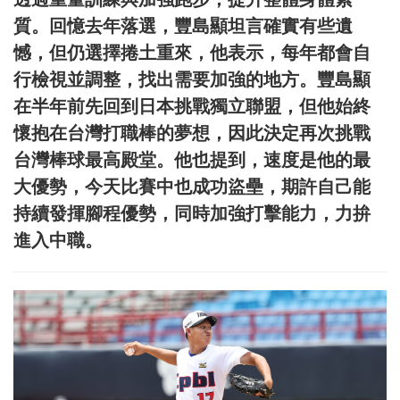
質。回憶去年落選，豐島顯坦言確實有些遺
憾，但仍選擇捲土重來，他表示，每年都會自
行檢視並調整，找出需要加強的地方。豐島顯
在半年前先回到日本挑戰獨立聯盟，但他始終
懷抱在台灣打職棒的夢想，因此決定再次挑戰
台灣棒球最高殿堂。他也提到，速度是他的最
大優勢，今天比賽中也成功盜壘，期許自己能
持續發揮腳程優勢，同時加強打擊能力，力拚
進入中職。