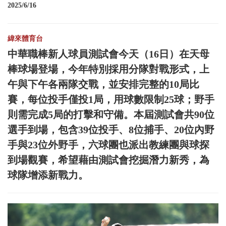
2025/6/16
緯來體育台
中華職棒新人球員測試會今天（16日）在天母
棒球場登場，今年特別採用分隊對戰形式，上
午與下午各兩隊交戰，並安排完整的10局比
賽，每位投手僅投1局，用球數限制25球；野手
則需完成5局的打擊和守備。本屆測試會共90位
選手到場，包含39位投手、8位捕手、20位內野
手與23位外野手，六球團也派出教練團與球探
到場觀賽，希望藉由測試會挖掘潛力新秀，為
球隊增添新戰力。