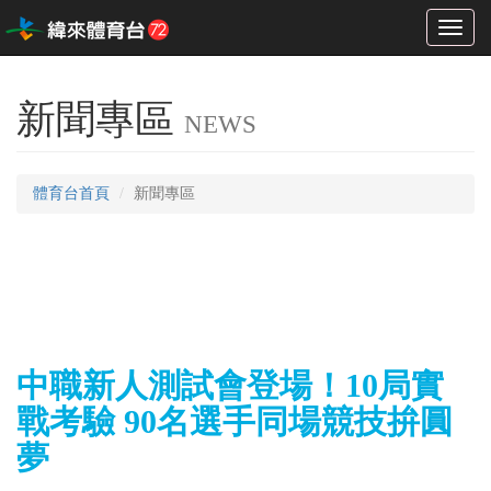
Toggl
naviga
新聞專區
NEWS
體育台首頁
新聞專區
中職新人測試會登場！10局實
戰考驗 90名選手同場競技拚圓
夢