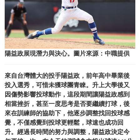
陽益政展現潛力與決心。圖片來源：中職提供
來自台灣體大的投手陽益政，前年高中畢業後
投入選秀，可惜未獲球團青睞。升上大學後又
因傷勢影響投球動作，這段期間讓陽益政感到
相當挫折，甚至一度思考是否要繼續打球，後
來在訓練師的協助下，他逐步調整找回投球感
覺，不僅感覺到投球更輕鬆，球速也成功回
升。經過長時間的努力與調整，陽益政決定今