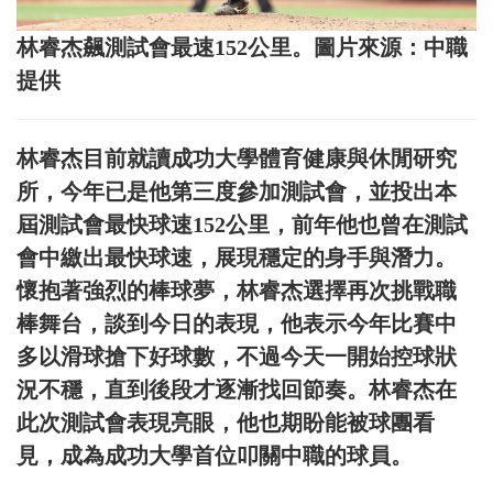
林睿杰飆測試會最速152公里。圖片來源：中職
提供
林睿杰目前就讀成功大學體育健康與休閒研究
所，今年已是他第三度參加測試會，並投出本
屆測試會最快球速152公里，前年他也曾在測試
會中繳出最快球速，展現穩定的身手與潛力。
懷抱著強烈的棒球夢，林睿杰選擇再次挑戰職
棒舞台，談到今日的表現，他表示今年比賽中
多以滑球搶下好球數，不過今天一開始控球狀
況不穩，直到後段才逐漸找回節奏。林睿杰在
此次測試會表現亮眼，他也期盼能被球團看
見，成為成功大學首位叩關中職的球員。