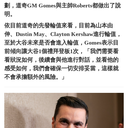
劃，道奇GM Gomes與主帥Roberts都做出了說
明。
依目前道奇的先發輪值來看，目前為山本由
伸、Dustin May、Clayton Kershaw進行輪值，
至於大谷未來是否會進入輪值，Gomes表示目
前傾向讓大谷1個禮拜登板1次，「我們需要看
看狀況如何，後續會與他進行對話，並看他的
感受如何，我們會確保一切安排妥當，這樣就
不會承擔額外的風險。」