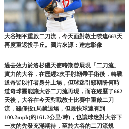
大谷翔平重啟二刀流，今天面對教士睽違663天
再度重返投手丘。圖片來源：達志影像
過去效力於洛杉磯天使時期曾展現「二刀流」
實力的大谷，在歷經2次手肘韌帶手術後，轉戰
道奇皆以打者身分上場，但球迷引頸期盼何時
道奇球團能讓大谷二刀流再現，而在經歷了662
天後，大谷在今天對戰教士比賽中重啟二刀
流，雖僅投1局就退場，但最快球速有到
100.2mph(約161.2公里/時)，也讓球迷對大谷下
一次的先發充滿期待，至於大谷的二刀流規