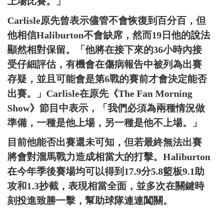
上場比賽。」
Carlisle原先曾表示儘管不會恢復到百分百，但
他相信Haliburton不會缺席，然而19日他的說法
顯然相對保留。「他將在接下來的36小時內接
受仔細評估，有機會在傷病報告中被列為出賽
存疑，並且可能會是第6戰的賽前才會決定能否
出賽。」Carlisle在原先《The Fan Morning
Show》節目中表示，「我們必須為兩種情況做
準備，一種是他上場，另一種是他不上場。」
目前他能否出賽還未可知，但若最終無法出賽
將會對溜馬戰力造成相當大的打擊。Haliburton
在今年季後賽場均可以得到17.9分5.8籃板9.1助
攻和1.3抄截，表現相當全面，並多次在關鍵時
刻投進致勝一擊，幫助球隊連連闖關。