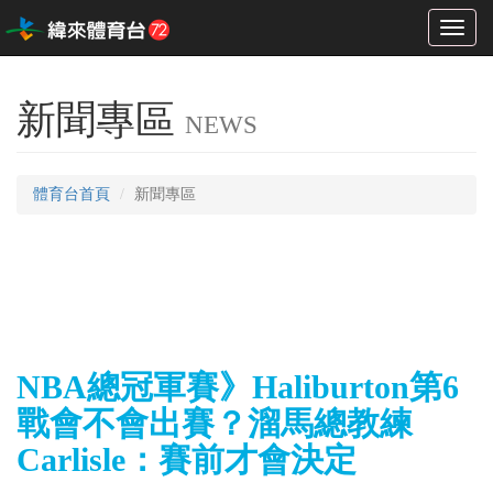
Toggl
naviga
新聞專區
NEWS
體育台首頁
新聞專區
NBA總冠軍賽》Haliburton第6
戰會不會出賽？溜馬總教練
Carlisle：賽前才會決定