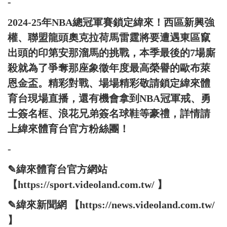
-
2024-25年NBA總冠軍賽鎖定緯來！西區新興強
權、聯盟龍頭奧克拉荷馬雷霆將要遭遇東區竄
出頭的印第安那溜馬的挑戰，本季最後的7場廝
殺就為了爭奪那座象徵年度最高榮譽的歐布萊
恩金盃。精彩對戰、場場精彩敬請鎖定緯來體
育台現場直播，還有機會拿到NBA冠軍戒、勇
士簽名框、浪花兄弟簽名球鞋等豪禮，詳情請
上緯來體育台官方粉絲團！
-
✎緯來體育台官方網站
【https://sport.videoland.com.tw/ 】
✎緯來新聞網 【https://news.videoland.com.tw/
】