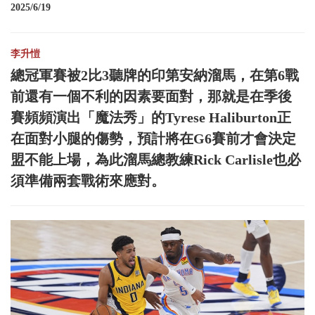
2025/6/19
李升愷
總冠軍賽被2比3聽牌的印第安納溜馬，在第6戰
前還有一個不利的因素要面對，那就是在季後
賽頻頻演出「魔法秀」的Tyrese Haliburton正
在面對小腿的傷勢，預計將在G6賽前才會決定
盟不能上場，為此溜馬總教練Rick Carlisle也必
須準備兩套戰術來應對。