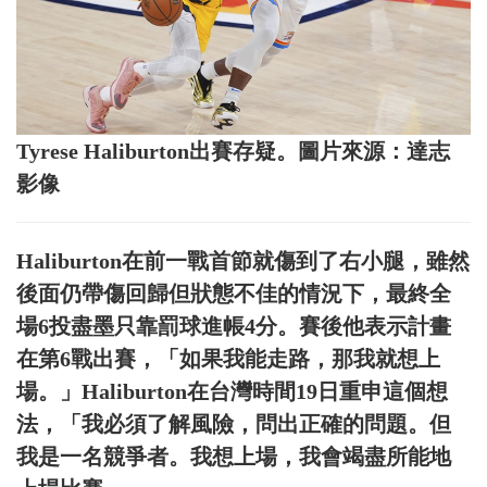
Tyrese Haliburton出賽存疑。圖片來源：達志
影像
Haliburton在前一戰首節就傷到了右小腿，雖然
後面仍帶傷回歸但狀態不佳的情況下，最終全
場6投盡墨只靠罰球進帳4分。賽後他表示計畫
在第6戰出賽，「如果我能走路，那我就想上
場。」Haliburton在台灣時間19日重申這個想
法，「我必須了解風險，問出正確的問題。但
我是一名競爭者。我想上場，我會竭盡所能地