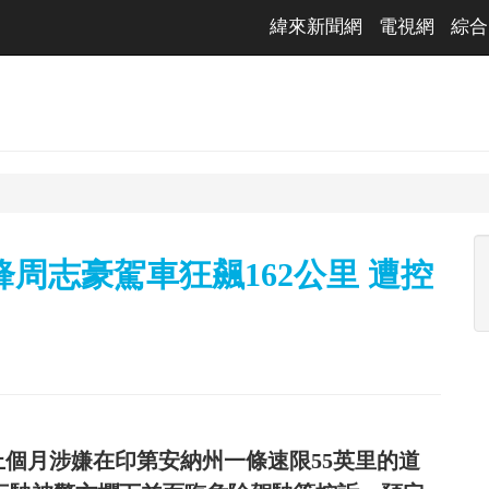
緯來新聞網
電視網
綜合
周志豪駕車狂飆162公里 遭控
豪）上個月涉嫌在印第安納州一條速限55英里的道