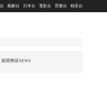
台
戲劇台
日本台
電影台
育樂台
精采台
新聞專區NEWS