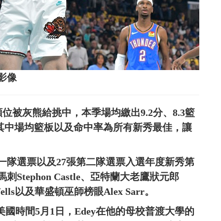
影像
順位被灰熊給挑中，本季場均繳出9.2分、8.3籃
現，其中場均籃板以及命中率為所有新秀最佳，讓
一隊選票以及27張第二隊選票入選年度新秀第
tephon Castle、亞特蘭大老鷹狀元郎
n Wells以及華盛頓巫師榜眼Alex Sarr。
美國時間5月1日，Edey在他的母校普渡大學的