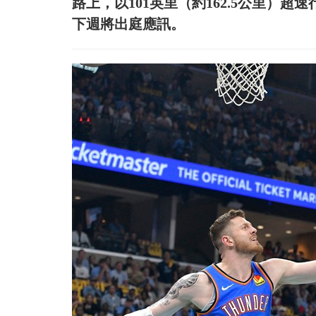
路上，以101英里（約162.5公里）
下週將出庭應訊。