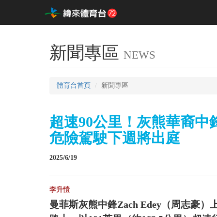
新聞專區
NEWS
體育台首頁
新聞專區
超速90公里！灰熊華裔中鋒
危險駕駛下週將出庭
2025/6/19
李升愷
曼菲斯灰熊中鋒Zach Edey（周志