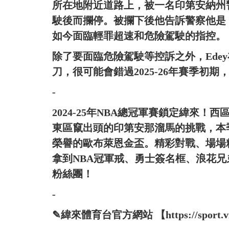
所在地附近道路上，被一名印第安納州警
駛後而攔停。被攔下後他告訴警察他是
如今面臨輕罪超速和危險駕駛的指控。
除了要面臨危險駕駛等控訴之外，Ede
刀，很可能會錯過2025-26年賽季初
-
2024-25年NBA總冠軍賽鎖定緯來
東區竄出頭的印第安那溜馬的挑戰，本
榮譽的歐布萊恩金盃。精彩對戰、場場
拿到NBA冠軍戒、勇士簽名框、浪花
粉絲團！
-
✎緯來體育台官方網站 【https://sport.vide