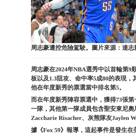
周志豪遭控危險駕駛。圖片來源：達志
周志豪在2024年NBA選秀中以首輪第9
板以及1.3阻攻、命中率5成80的表
他在年度新秀的票選當中排名第5。
而在年度新秀陣容票選中，獲得73張第
一隊，其他第一隊成員包含聖安東尼奧馬刺S
Zaccharie Risacher、灰熊隊友Jayle
據《Fox 59》報導，這起事件是發生在