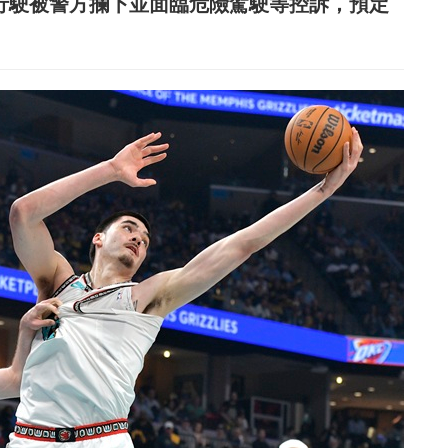
超速行駛被警方攔下並面臨危險駕駛等控訴，預定