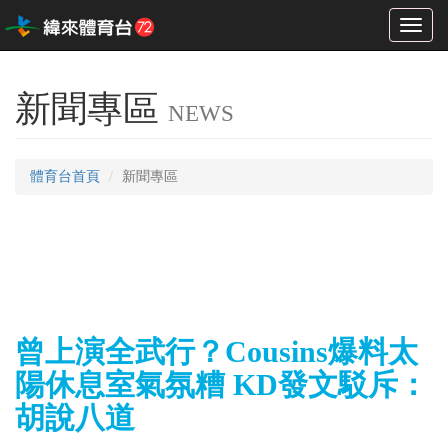
Toggl
naviga
新聞專區
NEWS
體育台首頁
新聞專區
曾上演全武行？Cousins爆料太
陽休息室氣氛糟 KD發文駁斥：
胡說八道