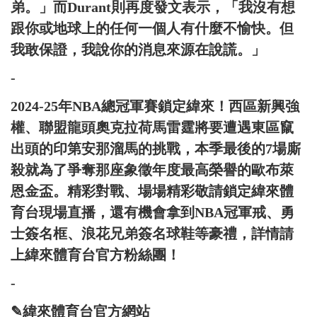
弟。」而Durant則再度發文表示，「我沒有想
跟你或地球上的任何一個人有什麼不愉快。但
我敢保證，我說你的消息來源在說謊。」
-
2024-25年NBA總冠軍賽鎖定緯來！西區新興強
權、聯盟龍頭奧克拉荷馬雷霆將要遭遇東區竄
出頭的印第安那溜馬的挑戰，本季最後的7場廝
殺就為了爭奪那座象徵年度最高榮譽的歐布萊
恩金盃。精彩對戰、場場精彩敬請鎖定緯來體
育台現場直播，還有機會拿到NBA冠軍戒、勇
士簽名框、浪花兄弟簽名球鞋等豪禮，詳情請
上緯來體育台官方粉絲團！
-
✎緯來體育台官方網站