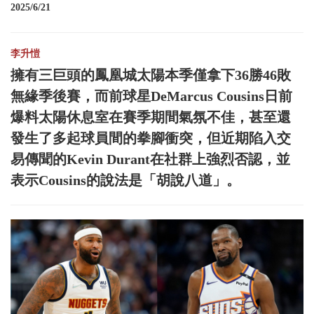
2025/6/21
李升愷
擁有三巨頭的鳳凰城太陽本季僅拿下36勝46敗
無緣季後賽，而前球星DeMarcus Cousins日前
爆料太陽休息室在賽季期間氣氛不佳，甚至還
發生了多起球員間的拳腳衝突，但近期陷入交
易傳聞的Kevin Durant在社群上強烈否認，並
表示Cousins的說法是「胡說八道」。