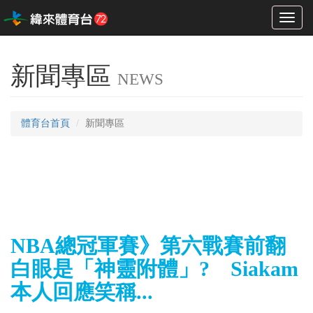
Toggl
naviga
新聞專區
NEWS
體育台首頁
新聞專區
NBA總冠軍賽》第六戰賽前翻
白眼是「神靈附體」? Siakam
本人回應笑稱...