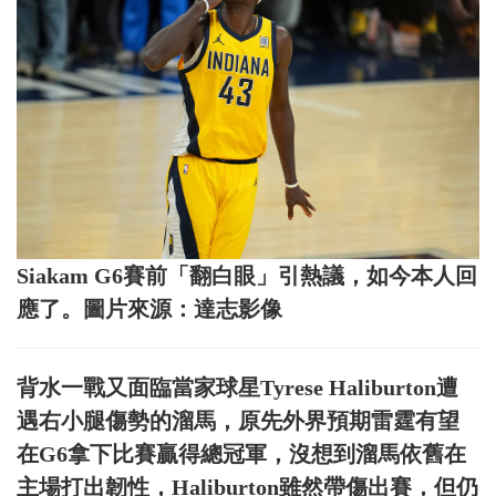
Siakam G6賽前「翻白眼」引熱議，如今本人回
應了。圖片來源：達志影像
背水一戰又面臨當家球星Tyrese Haliburton遭
遇右小腿傷勢的溜馬，原先外界預期雷霆有望
在G6拿下比賽贏得總冠軍，沒想到溜馬依舊在
主場打出韌性，Haliburton雖然帶傷出賽，但仍