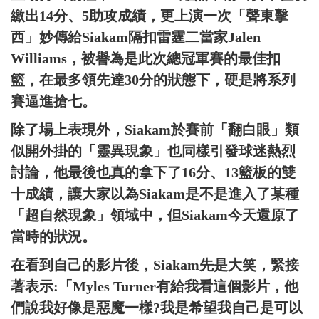
繳出14分、5助攻成績，更上演一次「聲東擊
西」妙傳給Siakam隔扣雷霆二當家Jalen
Williams，被譽為是此次總冠軍賽的最佳扣
籃，在最多領先達30分的狀態下，硬是將系列
賽逼進搶七。
除了場上表現外，Siakam於賽前「翻白眼」類
似開外掛的「靈異現象」也同樣引發球迷熱烈
討論，他最後也真的拿下了16分、13籃板的雙
十成績，讓大家以為Siakam是不是進入了某種
「超自然現象」領域中，但Siakam今天還原了
當時的狀況。
在看到自己的影片後，Siakam先是大笑，緊接
著表示:「Myles Turner有給我看這個影片，他
們說我好像是惡魔一樣?我是希望我自己是可以