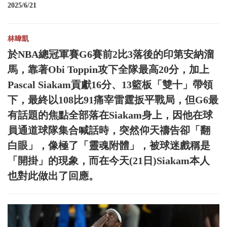
2025/6/21
林暐凱
於NBA總冠軍賽G6賽前2比3落後的印第安納溜
馬，靠著Obi Toppin攻下全隊最高20分，加上
Pascal Siakam貢獻16分、13籃板「雙十」帶領
下，最終以108比91痛宰雷霆扳平戰局，但G6最
有話題的焦點全部落在Siakam身上，因他在球
員通道球隊集合喊話時，突然仰天禱告卻「翻
白眼」，像極了「靈魂附體」，被球迷戲稱是
「開掛」的現象，而在今天(21日)Siakam本人
也對此做出了回應。