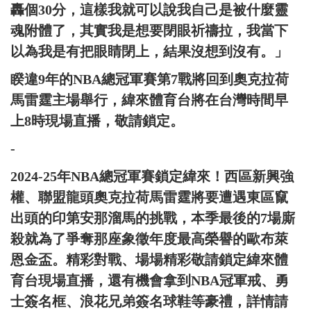
轟個30分，這樣我就可以說我自己是被什麼靈
魂附體了，其實我是想要閉眼祈禱拉，我當下
以為我是有把眼睛閉上，結果沒想到沒有。」
睽違9年的NBA總冠軍賽第7戰將回到奧克拉荷
馬雷霆主場舉行，緯來體育台將在台灣時間早
上8時現場直播，敬請鎖定。
-
2024-25年NBA總冠軍賽鎖定緯來！西區新興強
權、聯盟龍頭奧克拉荷馬雷霆將要遭遇東區竄
出頭的印第安那溜馬的挑戰，本季最後的7場廝
殺就為了爭奪那座象徵年度最高榮譽的歐布萊
恩金盃。精彩對戰、場場精彩敬請鎖定緯來體
育台現場直播，還有機會拿到NBA冠軍戒、勇
士簽名框、浪花兄弟簽名球鞋等豪禮，詳情請