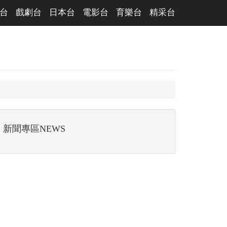
台
戲劇台
日本台
電影台
育樂台
精采台
新聞專區NEWS