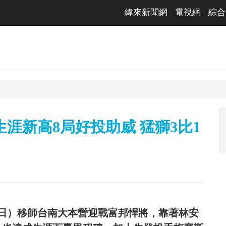
緯來新聞網
電視網
綜合
涯新高8局好投助威 猛獅3比1
8日）移師台南大本營迎戰富邦悍將，靠著林安