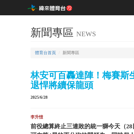
新聞專區
NEWS
體育台首頁
新聞專區
林安可百轟達陣！梅賽斯生
退悍將續保龍頭
2025/6/28
李升愷
前役總算終止三連敗的統一獅今天（2