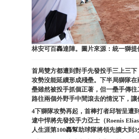
林安可百轟達陣。圖片來源：統一獅提
首局雙方都遭到對手先發投手三上三下
攻勢沒能延續形成殘壘。下半局獅隊在
壘雖然被投手抓個正著，但一壘手傳往
路往兩個外野手中間滾去的情況下，讓
4下獅隊攻勢再起，首棒打者邱智呈遭到
逮中悍將先發投手力亞士（Roenis E
人生涯第100轟幫助球隊將領先擴大到3