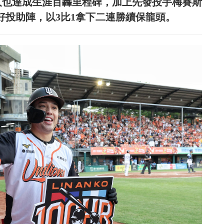
人也達成生涯百轟里程碑，加上先發投手梅賽斯
無責失好投助陣，以3比1拿下二連勝續保龍頭。