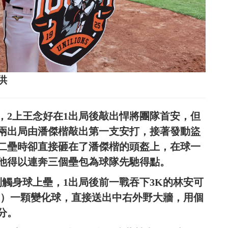
供
，2上王念好在1出局後敲出悍將團隊首安，但
兩出局由潘傑楷敲出第一支安打，接著發動盜
二壘時卻直接砸在了潘傑楷的頭盔上，在球一
他得以連奔三個壘包為球隊先馳得點。
觸身球上壘，1出局後前一戰吞下3K的林安可
lías）一顆變化球，直接送出中右外野大牆，用個
分。