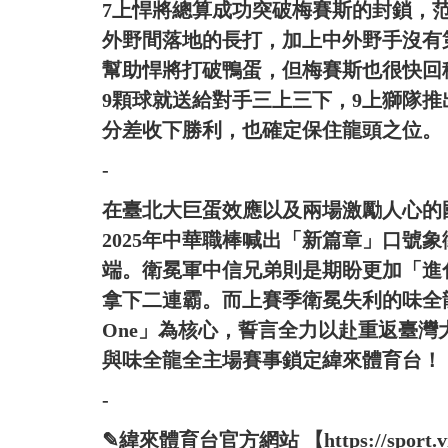
7上悍將總算成功突破梅賽斯的封鎖，
外野間落地的長打，加上中外野手沒有
幫助悍將打破鴨蛋，但梅賽斯也很快回
9顆球就送給對手三上三下，9上獅隊推
分差收下勝利，也確定保住龍頭之位。
-
在臺北大巨蛋效應以及兩場激勵人心的
2025年中華職棒喊出「新篇章」口號
端。衛冕軍中信兄弟則是期盼更加「進
拿下二連霸。而上賽季衛冕失利的味全龍本
One」為核心，誓言全力以赴重返臺
與味全龍全主場賽事鎖定緯來體育台！
-
✎緯來體育台官方網站 【https://sport.vide