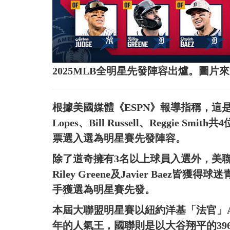
2025MLB全明星先發陣容出爐。圖片
根據美國媒體《ESPN》報導指稱，這是道奇自1
Lopes、Bill Russell、Reggie
票選入選為明星賽先發陣容。
除了道奇擁有3名以上球員入選外，美聯的底特
Riley Greene及Javier Baez
手獲選為明星賽先發。
本屆大聯盟明星賽以紐約洋基「法官」Aaro
年的人氣王，國聯則是以大谷翔平的39