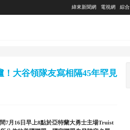
緯來新聞網
電視網
綜合
出爐！大谷領隊友寫相隔45年罕見
7月16日早上8點於亞特蘭大勇士主場Truist