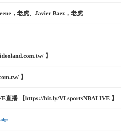
eene，老虎、Javier Baez，老虎
oland.com.tw/ 】
com.tw/ 】
【https://bit.ly/VLsportsNBALIVE 】
udge