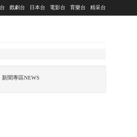
台
戲劇台
日本台
電影台
育樂台
精采台
新聞專區NEWS