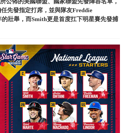
日)所公佈的美國聯盟、國家聯盟先發陣容名單，
先發指定打席，並與隊友Freddie
相隔45年的壯舉，而Smith更是首度扛下明星賽先發捕