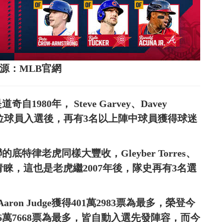
來源：MLB官網
980年， Steve Garvey、Davey
 Smith共4位球員入選後，再有3名以上陣中球員獲得球迷
律老虎同樣大豐收，Gleyber Torres、
皆獲得球迷青睞，這也是老虎繼2007年後，隊史再有3名選
n Judge獲得401萬2983票為最多，榮登今
6萬7668票為最多，皆自動入選先發陣容，而今