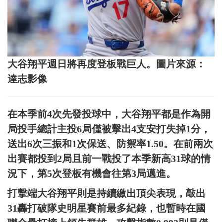
大谷翔平週日將再度登板戰巨人。圖片來源：
達志影像
在本季前4次先發投球中，大谷翔平都是作為開
局投手總計主投6局僅被擊出4支安打失掉1分，
送出6次三振和1次保送、防禦率1.50。在前兩次
出賽都投到2局且前一戰投了本季新高31球的情
況下，第5次登板有機會往第3局邁進。
打擊端大谷翔平則是持續繳出頂尖表現，敲出
31轟打破隊史明星賽前最多紀錄，也暫時在國