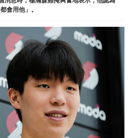
個消息時，楊瀚森難掩興奮地表示，他認為
K裡都會用他」。