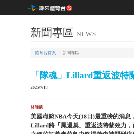
新聞專區
NEWS
體育台首頁
新聞專區
「隊魂」Lillard重返波
2025/7/18
林暐凱
美國職籃NBA今天(18日)最重磅的消息
Lillard將「鳳還巢」重返波特蘭效力