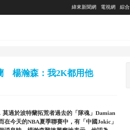
緯來新聞網
電視網
綜合
特蘭 楊瀚森：我2K都用他
，莫過於波特蘭拓荒者過去的「隊魂」Damian
，而在今天的NBA夏季聯賽中，有「中國Jokic」