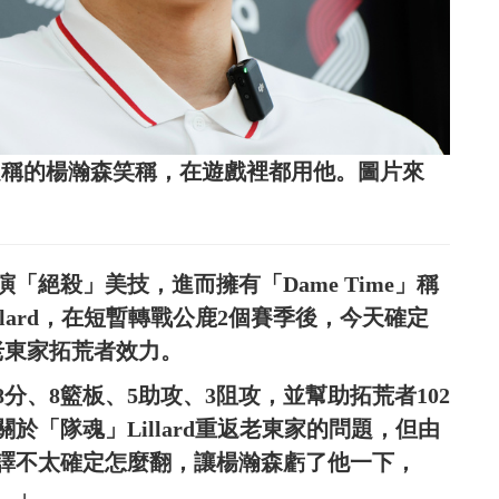
ic」之稱的楊瀚森笑稱，在遊戲裡都用他。圖片來
「絕殺」美技，進而擁有「Dame Time」稱
lard，在短暫轉戰公鹿2個賽季後，今天確定
返老東家拓荒者效力。
分、8籃板、5助攻、3阻攻，並幫助拓荒者102
於「隊魂」Lillard重返老東家的問題，但由
譯不太確定怎麼翻，讓楊瀚森虧了他一下，
。」