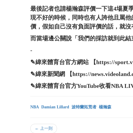
最後記者也請楊瀚森評價一下這4場夏
現不好的時候，同時也有人誇他且罵他
價，假如自己沒有負面評價的話，就沒
而當場邊公關說「我們的採訪就到此結
-
✎緯來體育台官方網站 【https://sport.vide
✎緯來新聞網 【https://news.videoland.
✎緯來體育台官方YouTube收看NBA LIVE直播 
NBA
Damian Lillard
波特蘭拓荒者
楊瀚森
← 上一則