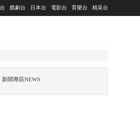
台
戲劇台
日本台
電影台
育樂台
精采台
新聞專區NEWS