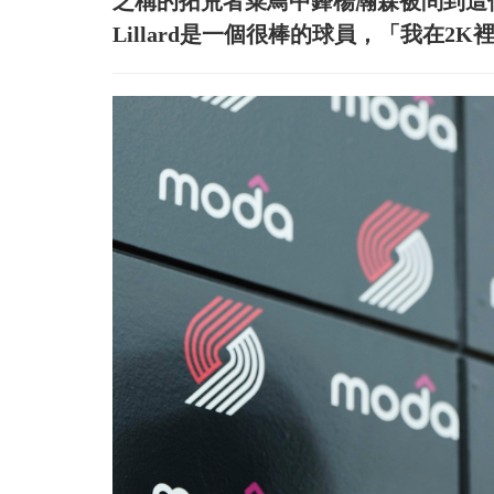
之稱的拓荒者菜鳥中鋒楊瀚森被問到這
Lillard是一個很棒的球員，「我在2