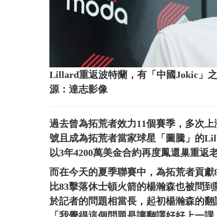
Lillard重返波特蘭，有「中國Jok
源：達志影像
過去曾為拓荒者效力11個賽季，多次上演
號且成為拓荒者當家球星「圖騰」的Lil
以3年4200萬美金合約再度鳳還巢重
而在今天的夏季聯賽中，為拓荒者貢獻8
比83擊落休士頓火箭的楊瀚森也被問到關
於記者的問題相當長，起初楊瀚森的翻
「我覺得這個問題是讓翻譯好好上一課