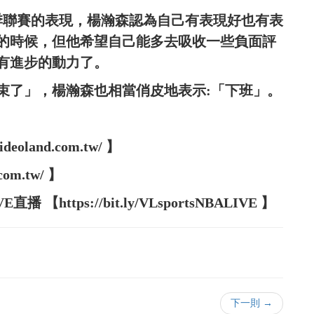
季聯賽的表現，楊瀚森認為自己有表現好也有表
的時候，但他希望自己能多去吸收一些負面評
有進步的動力了。
束了」，楊瀚森也相當俏皮地表示:「下班」。
oland.com.tw/ 】
com.tw/ 】
【https://bit.ly/VLsportsNBALIVE 】
下一則 →