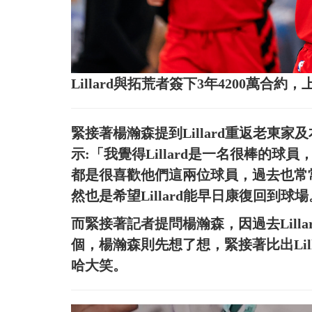
Lillard與拓荒者簽下3年4200萬
緊接著楊瀚森提到Lillard重返老東家及本
示:「我覺得Lillard是一名很棒的球員
都是很喜歡他們這兩位球員，過去也常
然也是希望Lillard能早日康復回到球
而緊接著記者提問楊瀚森，因過去Lill
個，楊瀚森則先想了想，緊接著比出Lil
哈大笑。