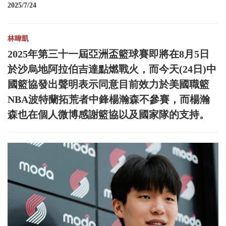
2025/7/24
林暐凱
2025年第三十一屆亞洲盃籃球賽即將在8月5日
於沙烏地阿拉伯吉達點燃戰火，而今天(24日)中
國籃協發出聲明表示同意目前效力於美國職籃
NBA波特蘭拓荒者中鋒楊瀚森不參賽，而楊瀚
森也在個人微博感謝籃協以及國家隊的支持。