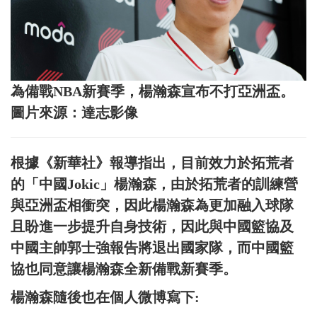
為備戰NBA新賽季，楊瀚森宣布不打亞洲盃。
圖片來源：達志影像
根據《新華社》報導指出，目前效力於拓荒者
的「中國Jokic」楊瀚森，由於拓荒者的訓練營
與亞洲盃相衝突，因此楊瀚森為更加融入球隊
且盼進一步提升自身技術，因此與中國籃協及
中國主帥郭士強報告將退出國家隊，而中國籃
協也同意讓楊瀚森全新備戰新賽季。
楊瀚森隨後也在個人微博寫下: