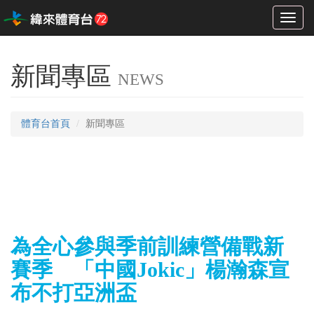
Toggl
naviga
新聞專區
NEWS
體育台首頁
新聞專區
為全心參與季前訓練營備戰新
賽季 「中國Jokic」楊瀚森宣
布不打亞洲盃