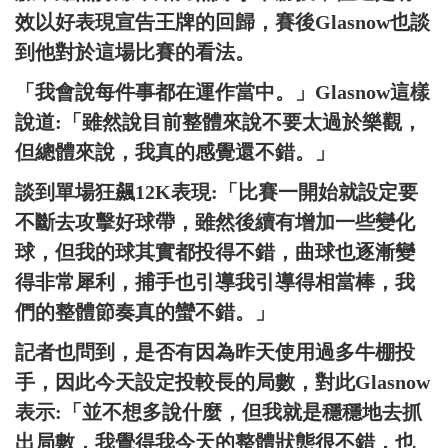
效以好表現宣告王牌的回歸，賽後Glasnow也談
到他對於這場比賽的看法。
「我會說每件事都在運作當中。」Glasnow這樣
說道:「雖然說目前整體來說不要太過於樂觀，
但總體來說，我真的感覺還不錯。」
談到單場狂飆12K表現:「比賽一開始就設定要
不斷去攻擊好球帶，雖然後續有增加一些變化
球，但我的球其實都投得不錯，曲球也逐漸變
得非常犀利，捕手也引導我引導得相當棒，我
們的整體節奏真的蠻不錯。」
記者也問到，是否有因為昨天使用過多牛棚投
手，因此今天設定投較長的局數，對此Glasnow
表示:「並不想多說什麼，但我就是穩穩地去抓
出局數，我覺得我今天的整體狀態很不錯，也