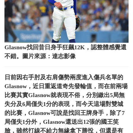
Glasnow找回昔日身手狂飆12K，認整體感覺還
不錯。圖片來源：達志影像
日前因右手肘及右肩傷勢兩度進入傷兵名單的
Glasnow，近日重返道奇先發輪值，而在前兩場
比賽其實Glasnow就表現不俗，分別繳出5局無
失分及6局僅失1分的表現，而今天這場對雙城
的比賽，Glasnow可說是找回王牌身手，除了7
局僅失1分外，Glasnow還送出12張的國王笑
臉，雖然打線不給力無緣拿下勝投，但還是有