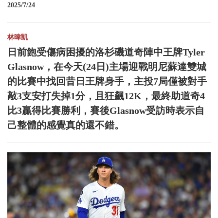
2025/7/24
林暐凱
日前飽受傷病困擾的洛杉磯道奇陣中王牌Tyler
Glasnow，在今天(24日)主場迎戰明尼蘇達雙城
的比賽中找回昔日王牌身手，主投7局僅被對手
敲3支安打失掉1分，且狂飆12K，最終助道奇4
比3贏得比賽勝利，賽後Glasnow受訪時表示自
己整體的感覺真的還不錯。