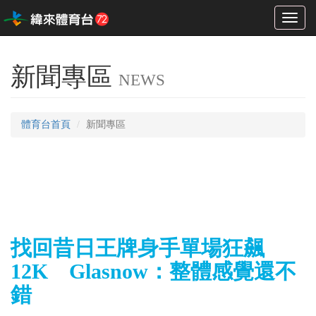
Toggl
naviga
新聞專區
NEWS
體育台首頁
新聞專區
找回昔日王牌身手單場狂飆
12K Glasnow：整體感覺還不
錯