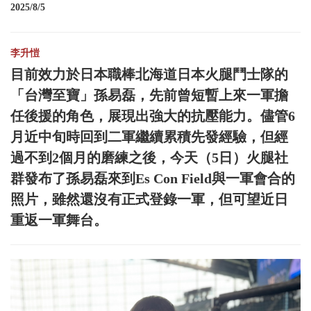
2025/8/5
李升愷
目前效力於日本職棒北海道日本火腿鬥士隊的
「台灣至寶」孫易磊，先前曾短暫上來一軍擔
任後援的角色，展現出強大的抗壓能力。儘管6
月近中旬時回到二軍繼續累積先發經驗，但經
過不到2個月的磨練之後，今天（5日）火腿社
群發布了孫易磊來到Es Con Field與一軍會合的
照片，雖然還沒有正式登錄一軍，但可望近日
重返一軍舞台。