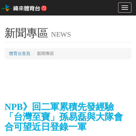
Toggl
naviga
新聞專區
NEWS
體育台首頁
新聞專區
NPB》回二軍累積先發經驗
「台灣至寶」孫易磊與大隊會
合可望近日登錄一軍