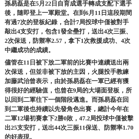
孫易磊是在5月22日自育成選手轉成支配下選手
後，隨即登上一軍殿堂。在到6月11日這段期間
有過7次的登板紀錄，合計7局投球中僅被對手
敲出4支安打，包含1發全壘打，送出4次三振、
2次保送，防禦率2.57，拿下1次救援成功、4次
中繼成功的成績。
儘管在11日被下放二軍前的比賽中連續送出兩
次保送，但並非被下放的主因，火腿投手教練
加藤武治曾表示，由於孫易磊在一軍已經有獲
得很好的經驗值，也曾在9局的大場面登板，所
以回到二軍往下一個階段邁進。而孫易磊在回
到二軍後也持續以先發角色出賽，總計今年在
二軍12場初賽拿下2勝0敗，47.2局投球中僅被擊
出25支安打，送出44次三振11保送、防禦率1.70
的好表現。