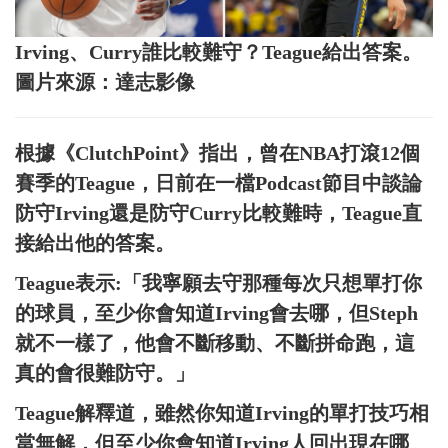
Irving、Curry誰比較難守？Teague給出答案。
圖片來源：達志影像
根據《ClutchPoint》指出，曾在NBA打滾12個
賽季的Teague，日前在一檔Podcast節目中談論
防守Irving還是防守Curry比較難時，Teague直
接給出他的答案。
Teague表示:「我寧願去守那種每次只想單打你
的球員，至少你會知道Irving會去哪，但Steph
就不一樣了，他會不斷移動、不斷拼命跑，這
真的會很難防守。」
Teague解釋道，雖然你知道Irving的單打技巧相
當無解，但至少你會知道Irving人回出現在哪