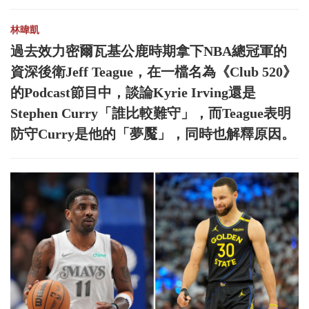
林暐凱
過去效力密爾瓦基公鹿時期拿下NBA總冠軍的
資深後衛Jeff Teague，在一檔名為《Club 520》
的Podcast節目中，談論Kyrie Irving還是
Stephen Curry「誰比較難守」，而Teague表明
防守Curry是他的「夢魘」，同時也解釋原因。