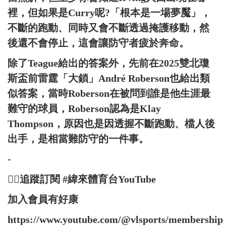
裡，但如果是Curry呢?「根本是一場夢魘」，
不斷的跑動、同時又會不斷透過掩護移動，然
後還不會停止，這會讓防守者疲於奔命。
除了Teague給出的答案外，先前在2025雙北瓊
斯盃前雷霆「大鎖」André Roberson也給出類
似答案，當時Roberson在被問到誰是他生涯最
難守的球員，Roberson認為是Klay
Thompson，原因也是因透握不斷跑動、檔人後
出手，是相當難防守的一件事。
-
👉🏻追蹤訂閱 #緯來體育台YouTube
加入會員有好康
https://www.youtube.com/@vlsports/membership