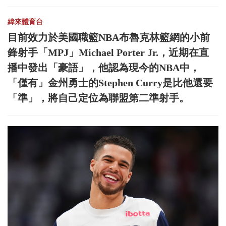
緯來體育台
目前效力於美國職籃NBA布魯克林籃網的小前
鋒射手「MPJ」Michael Porter Jr.，近期在直
播中發出「豪語」，他認為現今的NBA中，
「僅有」金州勇士的Stephen Curry是比他還要
「準」，將自己定位為聯盟第二準射手。