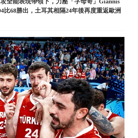
板、6助攻全能表現帶領下，力壓「字母哥」Giannis
場以94比68勝出，土耳其相隔24年後再度重返歐洲