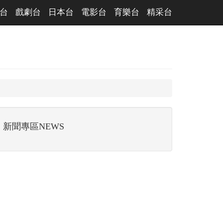
台
戲劇台
日本台
電影台
育樂台
精采台
新聞專區NEWS