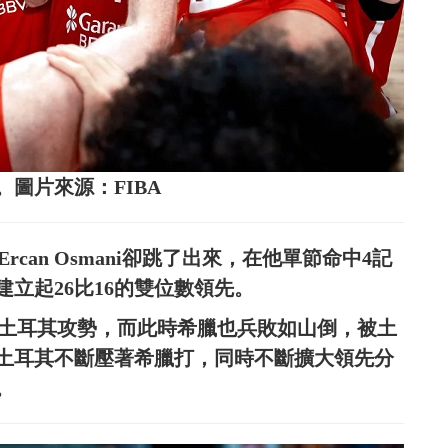
圖片來源：FIBA
rcan Osmani卻跳了出來，在他單節命中4記
立起26比16的雙位數領先。
活絡土耳其攻勢，而此時希臘也兵敗如山倒，被土
終土耳其不斷壓著希臘打，同時不斷擴大領先分
。