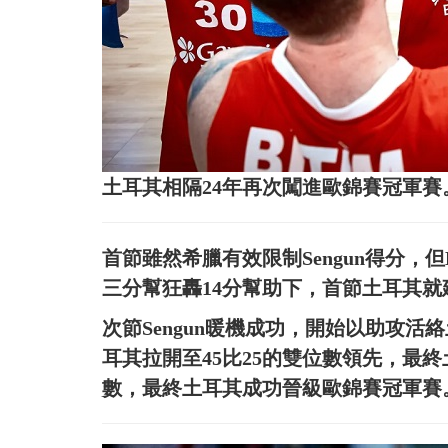
土耳其相隔24年再次闖進歐錦賽冠軍賽。
首節雖然希臘有效限制Sengun得分，但E
三分幫狂轟14分幫助下，首節土耳其就建
次節Sengun暖機成功，開始以助攻
耳其拉開至45比25的雙位數領先，最
數，最終土耳其成功晉級歐錦賽冠軍賽