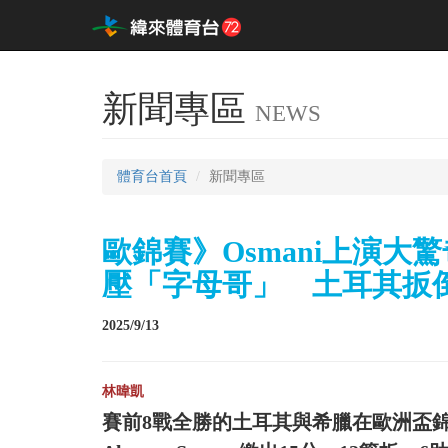
新聞專區
NEWS
體育台首頁
新聞專區
歐錦賽》Osmani上演大
壓「字母哥」 土耳其扳倒
2025/9/13
林暐凱
賽前8戰全勝的土耳其與希臘在歐洲盃