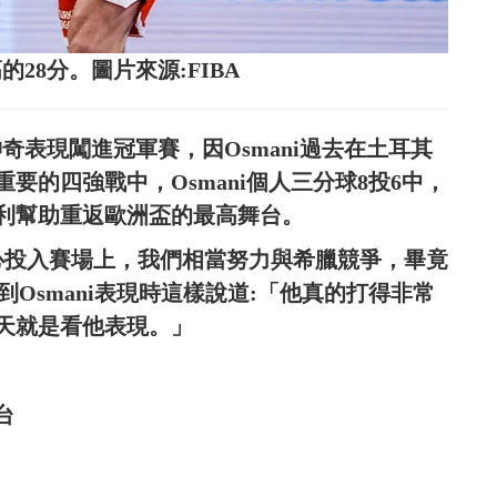
的28分。圖片來源:FIBA
神奇表現闖進冠軍賽，因Osmani過去在土耳其
要的四強戰中，Osmani個人三分球8投6中，
順利幫助重返歐洲盃的最高舞台。
晚全心投入賽場上，我們相當努力與希臘競爭，畢竟
到Osmani表現時這樣說道:「他真的打得非常
天就是看他表現。」
台