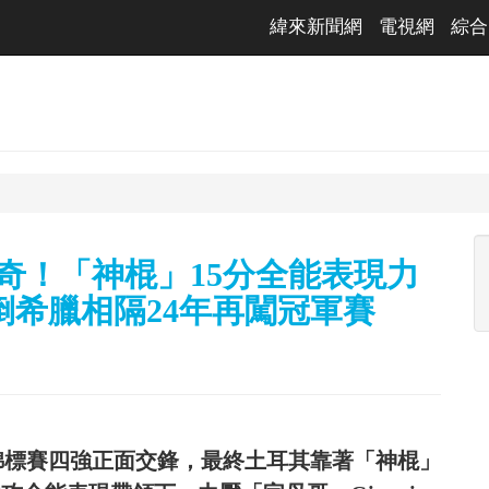
緯來新聞網
電視網
綜合
驚奇！「神棍」15分全能表現力
希臘相隔24年再闖冠軍賽
錦標賽四強正面交鋒，最終土耳其靠著「神棍」