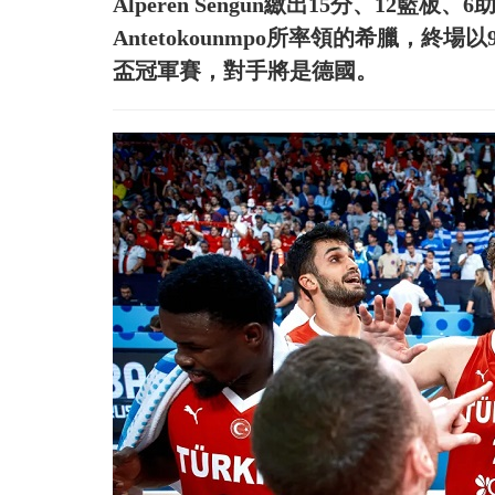
Alperen Sengun繳出15分、12籃
Antetokounmpo所率領的希臘，終
盃冠軍賽，對手將是德國。