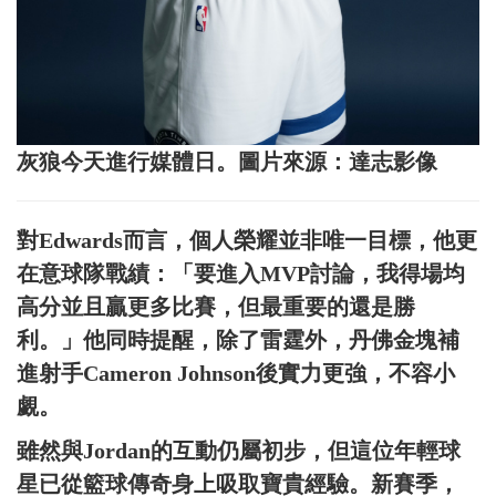
灰狼今天進行媒體日。圖片來源：達志影像
對Edwards而言，個人榮耀並非唯一目標，他更
在意球隊戰績：「要進入MVP討論，我得場均
高分並且贏更多比賽，但最重要的還是勝
利。」他同時提醒，除了雷霆外，丹佛金塊補
進射手Cameron Johnson後實力更強，不容小
覷。
雖然與Jordan的互動仍屬初步，但這位年輕球
星已從籃球傳奇身上吸取寶貴經驗。新賽季，