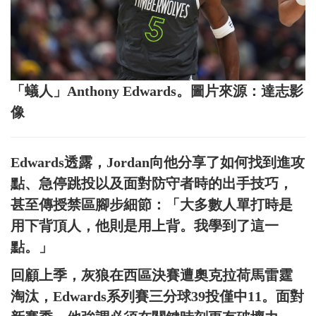
「蟻人」Anthony Edwards。圖片來源：達志影
像
Edwards透露，Jordan向他分享了如何找到進攻
點、急停跳投以及面對防守者時的出手技巧，
甚至傳授禁區腳步細節：「大多數人單打時是
用下背頂人，他則是用上背。我學到了這一
點。」
回顧上季，灰狼在西區決賽遭奧克拉荷馬雷霆
淘汰，Edwards系列賽三分球39投僅中11。面對