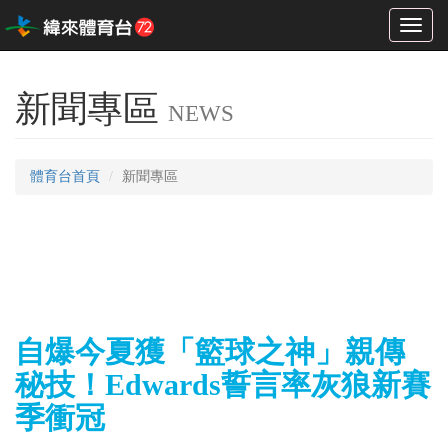
Toggl
naviga
新聞專區
NEWS
體育台首頁
新聞專區
自爆今夏獲「籃球之神」親傳
秘技！Edwards誓言率灰狼新賽
季衝冠