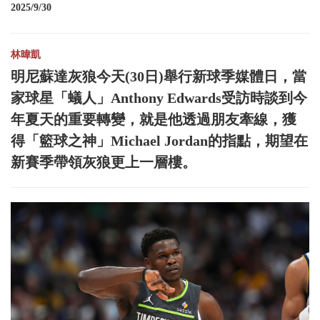
2025/9/30
林暐凱
明尼蘇達灰狼今天(30日)舉行新球季媒體日，當
家球星「蟻人」Anthony Edwards受訪時談到今
年夏天的重要轉變，就是他透過朋友牽線，獲
得「籃球之神」Michael Jordan的指點，期望在
新賽季帶領灰狼更上一層樓。