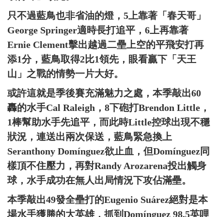
只不過藍鳥也非省油的燈，5上靠著「春天哥」
George Springer適時長打追平，6上再靠著
Ernie Clement擊出越過二壘上空的平飛安打再
添1分，藍鳥取得2比1領先，眼看贏下「天王
山」之戰的情勢一片大好。
或許這就是季後賽充滿魅力之處，本季敲出60
轟的水手Cal Raleigh，8下砲打Brendon Little，
1棒幫助水手先追平，而此時Little控球出現不穩
狀況，連送出兩次保送，藍鳥緊急換上
Seranthony Domínguez欲止血，但Domínguez同
樣頂不住壓力，再對Randy Arozarena投出觸身
球，水手成功在無人出局情況下攻佔滿壘。
本季敲出49發全壘打的Eugenio Suárez絕對是本
場水手獲勝的大英雄，抓到Domínguez 98.5英哩