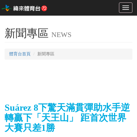
Toggl
naviga
新聞專區
NEWS
體育台首頁
新聞專區
Suárez 8下驚天滿貫彈助水手逆
轉贏下「天王山」 距首次世界
大賽只差1勝