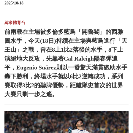
2025/10/18
緯來體育台
前兩戰在主場被多倫多藍鳥「開魯閣」的西雅
圖水手，今天(18日)持續在主場與藍鳥進行「天
王山」之戰，曾在8上1比2落後的水手，8下上
演絕地大反攻，先靠著Cal Raleigh陽春彈追
平，Eugenio Suárez則以一發驚天滿貫砲助水手
轟下勝利，終場水手就以6比2逆轉成功，系列
賽取得3比2的聽牌優勢，距離隊史首次的世界
大賽只剩一步之遙。