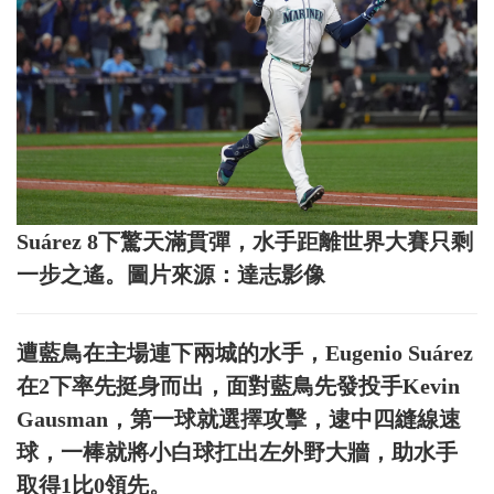
Suárez 8下驚天滿貫彈，水手距離世界大賽只剩
一步之遙。圖片來源：達志影像
遭藍鳥在主場連下兩城的水手，Eugenio Suárez
在2下率先挺身而出，面對藍鳥先發投手Kevin
Gausman，第一球就選擇攻擊，逮中四縫線速
球，一棒就將小白球扛出左外野大牆，助水手
取得1比0領先。