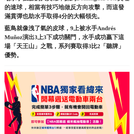
的速球，相當有技巧地做反方向攻擊，而這發
滿貫彈也助水手取得4分的大幅領先。
藍鳥就像洩了氣的皮球，9上被水手Andrés
Muñoz演出3上3下成功關門，水手成功贏下這
場「天王山」之戰，系列賽取得3比2「聽牌」
優勢。