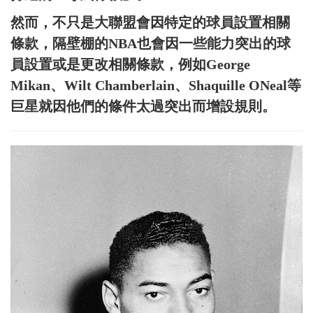
然而，不只是大聯盟會因特定的球員設置相關
條款，隔壁棚的NBA也會因一些能力突出的球
員設置或是更改相關條款，例如George
Mikan、Wilt Chamberlain、Shaquille ONeal等
巨星就因他們的條件太過突出而增設規則。