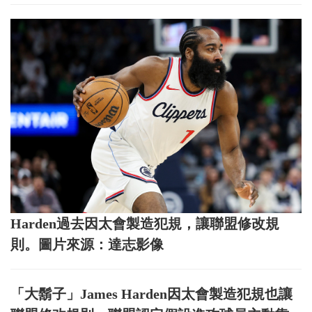
Harden過去因太會製造犯規，讓聯盟修改規
則。圖片來源：達志影像
「大鬍子」James Harden因太會製造犯規也讓