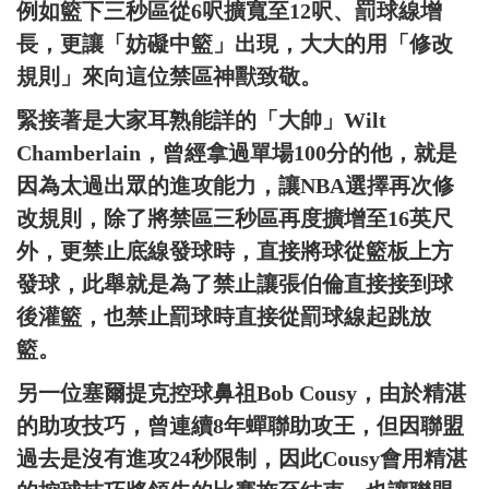
例如籃下三秒區從6呎擴寬至12呎、罰球線增
長，更讓「妨礙中籃」出現，大大的用「修改
規則」來向這位禁區神獸致敬。
緊接著是大家耳熟能詳的「大帥」Wilt
Chamberlain，曾經拿過單場100分的他，就是
因為太過出眾的進攻能力，讓NBA選擇再次修
改規則，除了將禁區三秒區再度擴增至16英尺
外，更禁止底線發球時，直接將球從籃板上方
發球，此舉就是為了禁止讓張伯倫直接接到球
後灌籃，也禁止罰球時直接從罰球線起跳放
籃。
另一位塞爾提克控球鼻祖Bob Cousy，由於精湛
的助攻技巧，曾連續8年蟬聯助攻王，但因聯盟
過去是沒有進攻24秒限制，因此Cousy會用精湛